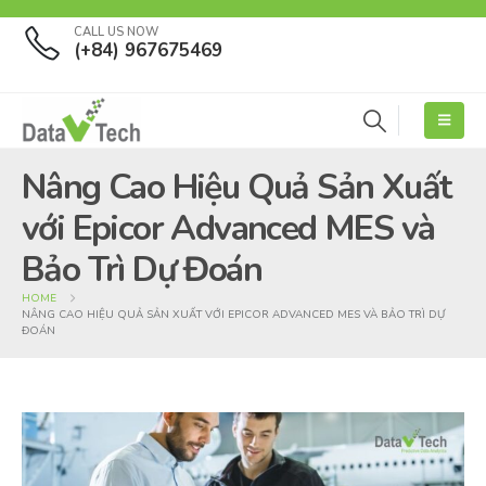
CALL US NOW
(+84) 967675469
Nâng Cao Hiệu Quả Sản Xuất
với Epicor Advanced MES và
Bảo Trì Dự Đoán
HOME
NÂNG CAO HIỆU QUẢ SẢN XUẤT VỚI EPICOR ADVANCED MES VÀ BẢO TRÌ DỰ
ĐOÁN