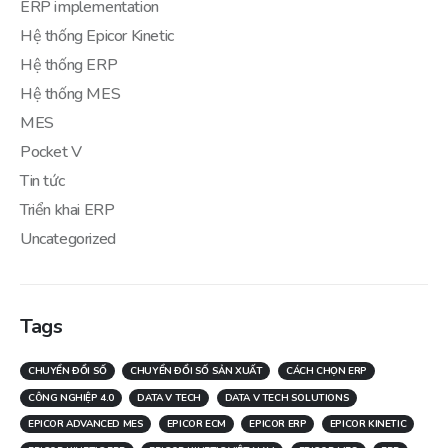
ERP implementation
Hệ thống Epicor Kinetic
Hệ thống ERP
Hệ thống MES
MES
Pocket V
Tin tức
Triển khai ERP
Uncategorized
Tags
CHUYỂN ĐỔI SỐ
CHUYỂN ĐỔI SỐ SẢN XUẤT
CÁCH CHỌN ERP
CÔNG NGHIỆP 4.0
DATA V TECH
DATA V TECH SOLUTIONS
EPICOR ADVANCED MES
EPICOR ECM
EPICOR ERP
EPICOR KINETIC