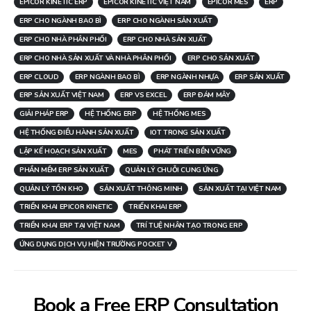
EPICOR KINETIC ERP
EPICOR KINETIC VIỆT NAM
EPICOR MES
ERP
ERP CHO NGÀNH BAO BÌ
ERP CHO NGÀNH SẢN XUẤT
ERP CHO NHÀ PHÂN PHỐI
ERP CHO NHÀ SẢN XUẤT
ERP CHO NHÀ SẢN XUẤT VÀ NHÀ PHÂN PHỐI
ERP CHO SẢN XUẤT
ERP CLOUD
ERP NGÀNH BAO BÌ
ERP NGÀNH NHỰA
ERP SẢN XUẤT
ERP SẢN XUẤT VIỆT NAM
ERP VS EXCEL
ERP ĐÁM MÂY
GIẢI PHÁP ERP
HỆ THỐNG ERP
HỆ THỐNG MES
HỆ THỐNG ĐIỀU HÀNH SẢN XUẤT
IOT TRONG SẢN XUẤT
LẬP KẾ HOẠCH SẢN XUẤT
MES
PHÁT TRIỂN BỀN VỮNG
PHẦN MỀM ERP SẢN XUẤT
QUẢN LÝ CHUỖI CUNG ỨNG
QUẢN LÝ TỒN KHO
SẢN XUẤT THÔNG MINH
SẢN XUẤT TẠI VIỆT NAM
TRIỂN KHAI EPICOR KINETIC
TRIỂN KHAI ERP
TRIỂN KHAI ERP TẠI VIỆT NAM
TRÍ TUỆ NHÂN TẠO TRONG ERP
ỨNG DỤNG DỊCH VỤ HIỆN TRƯỜNG POCKET V
Book a Free ERP Consultation