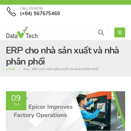
CALL US NOW
(+84) 967675469
ERP cho nhà sản xuất và nhà
phân phối
HOME
TAG -
ERP CHO NHÀ SẢN XUẤT VÀ NHÀ PHÂN PHỐI
09
Th3