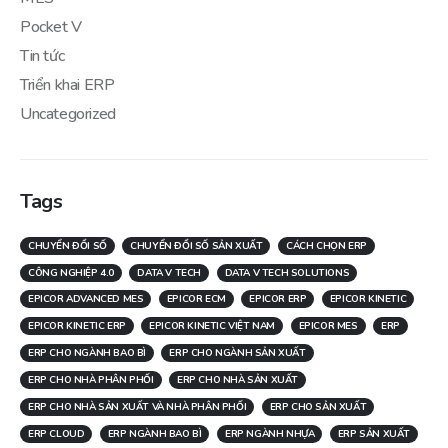
Pocket V
Tin tức
Triển khai ERP
Uncategorized
Tags
CHUYỂN ĐỔI SỐ
CHUYỂN ĐỔI SỐ SẢN XUẤT
CÁCH CHỌN ERP
CÔNG NGHIỆP 4.0
DATA V TECH
DATA V TECH SOLUTIONS
EPICOR ADVANCED MES
EPICOR ECM
EPICOR ERP
EPICOR KINETIC
EPICOR KINETIC ERP
EPICOR KINETIC VIỆT NAM
EPICOR MES
ERP
ERP CHO NGÀNH BAO BÌ
ERP CHO NGÀNH SẢN XUẤT
ERP CHO NHÀ PHÂN PHỐI
ERP CHO NHÀ SẢN XUẤT
ERP CHO NHÀ SẢN XUẤT VÀ NHÀ PHÂN PHỐI
ERP CHO SẢN XUẤT
ERP CLOUD
ERP NGÀNH BAO BÌ
ERP NGÀNH NHỰA
ERP SẢN XUẤT