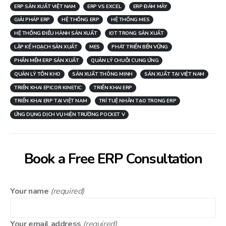
ERP SẢN XUẤT VIỆT NAM
ERP VS EXCEL
ERP ĐÁM MÂY
GIẢI PHÁP ERP
HỆ THỐNG ERP
HỆ THỐNG MES
HỆ THỐNG ĐIỀU HÀNH SẢN XUẤT
IOT TRONG SẢN XUẤT
LẬP KẾ HOẠCH SẢN XUẤT
MES
PHÁT TRIỂN BỀN VỮNG
PHẦN MỀM ERP SẢN XUẤT
QUẢN LÝ CHUỖI CUNG ỨNG
QUẢN LÝ TỒN KHO
SẢN XUẤT THÔNG MINH
SẢN XUẤT TẠI VIỆT NAM
TRIỂN KHAI EPICOR KINETIC
TRIỂN KHAI ERP
TRIỂN KHAI ERP TẠI VIỆT NAM
TRÍ TUỆ NHÂN TẠO TRONG ERP
ỨNG DỤNG DỊCH VỤ HIỆN TRƯỜNG POCKET V
Book a Free ERP Consultation
Your name
(required)
Your email address
(required)