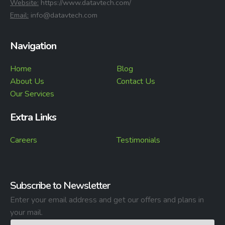
⁠Website:
https://www.datavtech.com/
⁠Email:
info@datavtech.com
Navigation
Home
Blog
About Us
Contact Us
Our Services
Extra Links
Careers
Testimonials
Subscribe to Newsletter
Enter your email address and get our offers and plans in
your mail.