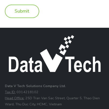
Data V Tech Solutions Company Ltd.
⁠Tax ID:
0314218102
⁠Head Office:
25D Tran Van Sac Street, Quarter 5, Thao Dien
Ward, Thu Duc City, HCMC, Vietnam