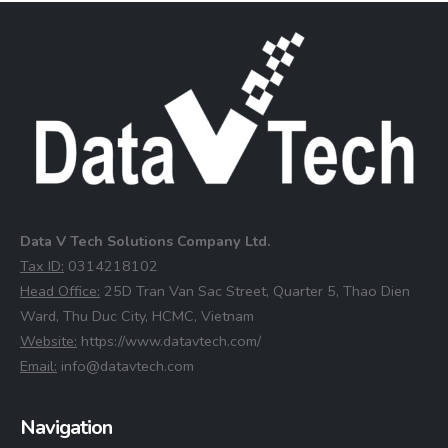
Data V Tech Solutions Company Ltd.
⁠Tax ID:
0314218102
⁠Head Office:
25D Tran Van Sac Street, Quarter 5, Thao Dien
Ward, Thu Duc City, HCMC, Vietnam
⁠Website:
https://www.datavtech.com/
⁠Email:
info@datavtech.com
Navigation