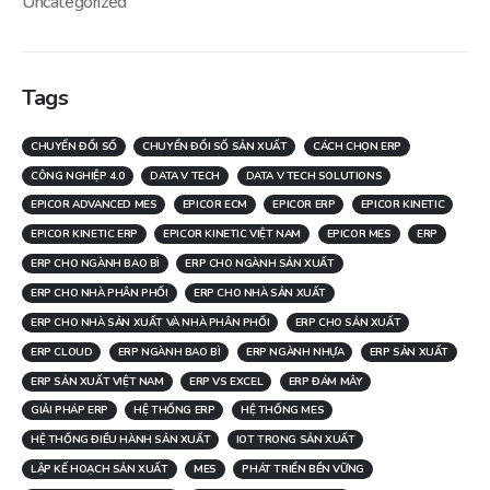
Uncategorized
Tags
CHUYỂN ĐỔI SỐ
CHUYỂN ĐỔI SỐ SẢN XUẤT
CÁCH CHỌN ERP
CÔNG NGHIỆP 4.0
DATA V TECH
DATA V TECH SOLUTIONS
EPICOR ADVANCED MES
EPICOR ECM
EPICOR ERP
EPICOR KINETIC
EPICOR KINETIC ERP
EPICOR KINETIC VIỆT NAM
EPICOR MES
ERP
ERP CHO NGÀNH BAO BÌ
ERP CHO NGÀNH SẢN XUẤT
ERP CHO NHÀ PHÂN PHỐI
ERP CHO NHÀ SẢN XUẤT
ERP CHO NHÀ SẢN XUẤT VÀ NHÀ PHÂN PHỐI
ERP CHO SẢN XUẤT
ERP CLOUD
ERP NGÀNH BAO BÌ
ERP NGÀNH NHỰA
ERP SẢN XUẤT
ERP SẢN XUẤT VIỆT NAM
ERP VS EXCEL
ERP ĐÁM MÂY
GIẢI PHÁP ERP
HỆ THỐNG ERP
HỆ THỐNG MES
HỆ THỐNG ĐIỀU HÀNH SẢN XUẤT
IOT TRONG SẢN XUẤT
LẬP KẾ HOẠCH SẢN XUẤT
MES
PHÁT TRIỂN BỀN VỮNG