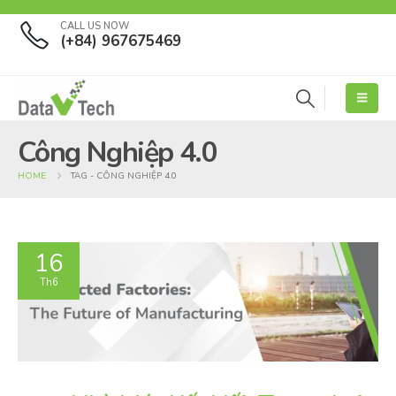
CALL US NOW
(+84) 967675469
Công Nghiệp 4.0
HOME
TAG -
CÔNG NGHIỆP 4.0
16
Th6