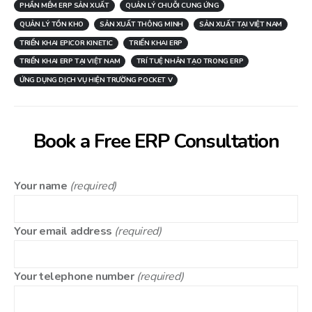
PHẦN MỀM ERP SẢN XUẤT
QUẢN LÝ CHUỖI CUNG ỨNG
QUẢN LÝ TỒN KHO
SẢN XUẤT THÔNG MINH
SẢN XUẤT TẠI VIỆT NAM
TRIỂN KHAI EPICOR KINETIC
TRIỂN KHAI ERP
TRIỂN KHAI ERP TẠI VIỆT NAM
TRÍ TUỆ NHÂN TẠO TRONG ERP
ỨNG DỤNG DỊCH VỤ HIỆN TRƯỜNG POCKET V
Book a Free ERP Consultation
Your name
(required)
Your email address
(required)
Your telephone number
(required)