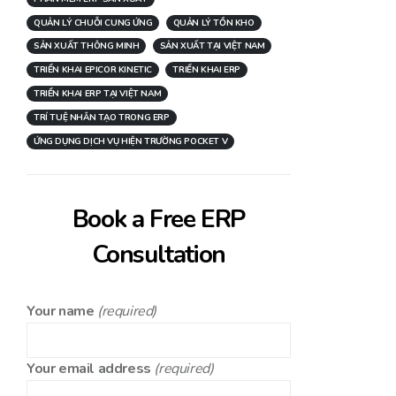
QUẢN LÝ CHUỖI CUNG ỨNG
QUẢN LÝ TỒN KHO
SẢN XUẤT THÔNG MINH
SẢN XUẤT TẠI VIỆT NAM
TRIỂN KHAI EPICOR KINETIC
TRIỂN KHAI ERP
TRIỂN KHAI ERP TẠI VIỆT NAM
TRÍ TUỆ NHÂN TẠO TRONG ERP
ỨNG DỤNG DỊCH VỤ HIỆN TRƯỜNG POCKET V
Book a Free ERP
Consultation
Your name
(required)
Your email address
(required)