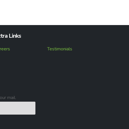
tra Links
reers
Testimonials
our mail.