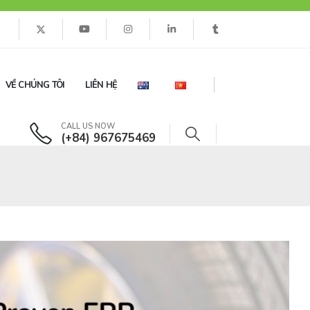
VỀ CHÚNG TÔI
LIÊN HỆ
CALL US NOW
(+84) 967675469