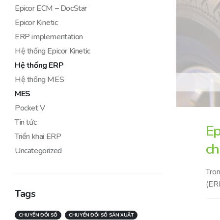
Epicor ECM – DocStar
Epicor Kinetic
ERP implementation
Hệ thống Epicor Kinetic
Hệ thống ERP
Hệ thống MES
MES
Pocket V
Tin tức
Ep
Triển khai ERP
ch
Uncategorized
Tron
(ERP
Tags
CHUYỂN ĐỔI SỐ
CHUYỂN ĐỔI SỐ SẢN XUẤT