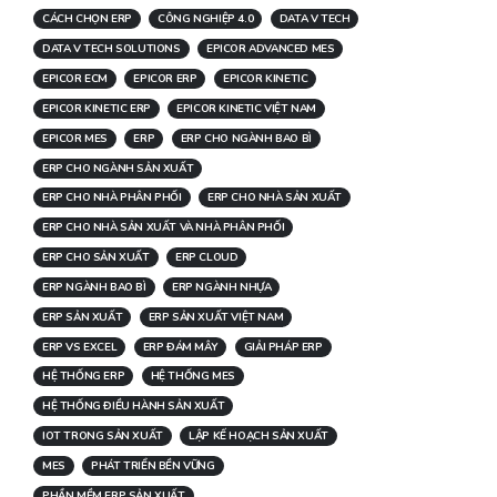
CÁCH CHỌN ERP
CÔNG NGHIỆP 4.0
DATA V TECH
DATA V TECH SOLUTIONS
EPICOR ADVANCED MES
EPICOR ECM
EPICOR ERP
EPICOR KINETIC
EPICOR KINETIC ERP
EPICOR KINETIC VIỆT NAM
EPICOR MES
ERP
ERP CHO NGÀNH BAO BÌ
ERP CHO NGÀNH SẢN XUẤT
ERP CHO NHÀ PHÂN PHỐI
ERP CHO NHÀ SẢN XUẤT
ERP CHO NHÀ SẢN XUẤT VÀ NHÀ PHÂN PHỐI
ERP CHO SẢN XUẤT
ERP CLOUD
ERP NGÀNH BAO BÌ
ERP NGÀNH NHỰA
ERP SẢN XUẤT
ERP SẢN XUẤT VIỆT NAM
ERP VS EXCEL
ERP ĐÁM MÂY
GIẢI PHÁP ERP
HỆ THỐNG ERP
HỆ THỐNG MES
HỆ THỐNG ĐIỀU HÀNH SẢN XUẤT
IOT TRONG SẢN XUẤT
LẬP KẾ HOẠCH SẢN XUẤT
MES
PHÁT TRIỂN BỀN VỮNG
PHẦN MỀM ERP SẢN XUẤT