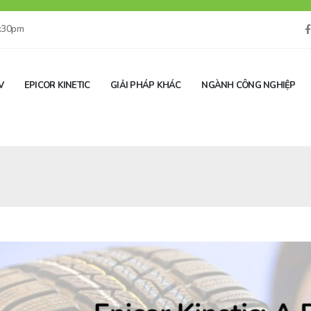
5:30pm
V
EPICOR KINETIC
GIẢI PHÁP KHÁC
NGÀNH CÔNG NGHIỆP