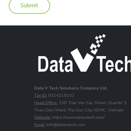
Data V Tech Solutions Company Ltd.
⁠Tax ID:
0314218102
⁠Head Office:
25D Tran Van Sac Street, Quarter 5,
Thao Dien Ward, Thu Duc City, HCMC, Vietnam
⁠Website:
https://www.datavtech.com/
⁠Email:
info@datavtech.com