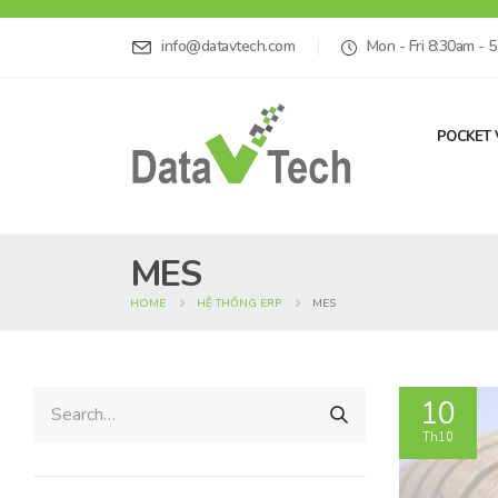
info@datavtech.com
Mon - Fri 8:30am - 
POCKET 
MES
HOME
HỆ THỐNG ERP
MES
10
Th10