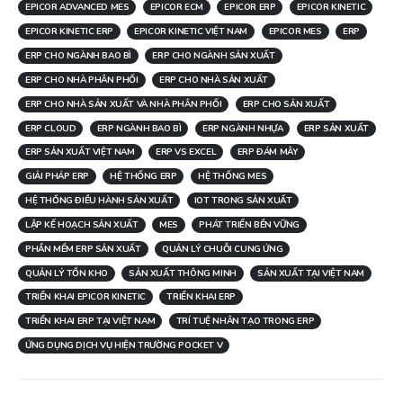
EPICOR ADVANCED MES
EPICOR ECM
EPICOR ERP
EPICOR KINETIC
EPICOR KINETIC ERP
EPICOR KINETIC VIỆT NAM
EPICOR MES
ERP
ERP CHO NGÀNH BAO BÌ
ERP CHO NGÀNH SẢN XUẤT
ERP CHO NHÀ PHÂN PHỐI
ERP CHO NHÀ SẢN XUẤT
ERP CHO NHÀ SẢN XUẤT VÀ NHÀ PHÂN PHỐI
ERP CHO SẢN XUẤT
ERP CLOUD
ERP NGÀNH BAO BÌ
ERP NGÀNH NHỰA
ERP SẢN XUẤT
ERP SẢN XUẤT VIỆT NAM
ERP VS EXCEL
ERP ĐÁM MÂY
GIẢI PHÁP ERP
HỆ THỐNG ERP
HỆ THỐNG MES
HỆ THỐNG ĐIỀU HÀNH SẢN XUẤT
IOT TRONG SẢN XUẤT
LẬP KẾ HOẠCH SẢN XUẤT
MES
PHÁT TRIỂN BỀN VỮNG
PHẦN MỀM ERP SẢN XUẤT
QUẢN LÝ CHUỖI CUNG ỨNG
QUẢN LÝ TỒN KHO
SẢN XUẤT THÔNG MINH
SẢN XUẤT TẠI VIỆT NAM
TRIỂN KHAI EPICOR KINETIC
TRIỂN KHAI ERP
TRIỂN KHAI ERP TẠI VIỆT NAM
TRÍ TUỆ NHÂN TẠO TRONG ERP
ỨNG DỤNG DỊCH VỤ HIỆN TRƯỜNG POCKET V