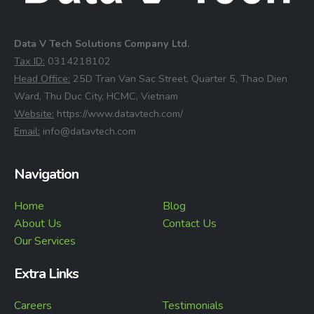
Data V Tech Solutions Company Ltd.
⁠Tax ID:
0314218102
⁠Head Office:
25D Tran Van Sac Street, Quarter 5, Thao Dien
Ward, Thu Duc City, HCMC, Vietnam
⁠Website:
https://www.datavtech.com/
⁠Email:
info@datavtech.com
Navigation
Home
Blog
About Us
Contact Us
Our Services
Extra Links
Careers
Testimonials