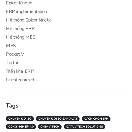
Epicor Kinetic
ERP implementation
Hệ thống Epicor Kinetic
Hệ thống ERP
Hệ thống MES
MES
Pocket V
Tin tức
Triển khai ERP
Uncategorized
Tags
CHUYỂN ĐỔI SỐ
CHUYỂN ĐỔI SỐ SẢN XUẤT
CÁCH CHỌN ERP
CÔNG NGHIỆP 4.0
DATA V TECH
DATA V TECH SOLUTIONS