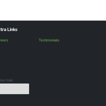
tra Links
reers
Testimonials
our mail.