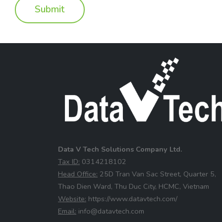
Data V Tech Solutions Company Ltd.
⁠Tax ID:
0314218102
⁠Head Office:
25D Tran Van Sac Street, Quarter 5,
Thao Dien Ward, Thu Duc City, HCMC, Vietnam
⁠Website:
https://www.datavtech.com/
⁠Email:
info@datavtech.com