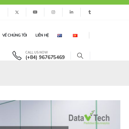
VỀ CHÚNG TÔI
LIÊN HỆ
CALL US NOW
(+84) 967675469