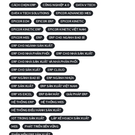
CÁCH CHỌN ERP
CÔNG NGHIỆP 4.0
DATA V TECH
DATA V TECH SOLUTIONS
EPICOR ADVANCED MES
EPICOR ECM
EPICOR ERP
EPICOR KINETIC
EPICOR KINETIC ERP
EPICOR KINETIC VIỆT NAM
EPICOR MES
ERP
ERP CHO NGÀNH BAO BÌ
ERP CHO NGÀNH SẢN XUẤT
ERP CHO NHÀ PHÂN PHỐI
ERP CHO NHÀ SẢN XUẤT
ERP CHO NHÀ SẢN XUẤT VÀ NHÀ PHÂN PHỐI
ERP CHO SẢN XUẤT
ERP CLOUD
ERP NGÀNH BAO BÌ
ERP NGÀNH NHỰA
ERP SẢN XUẤT
ERP SẢN XUẤT VIỆT NAM
ERP VS EXCEL
ERP ĐÁM MÂY
GIẢI PHÁP ERP
HỆ THỐNG ERP
HỆ THỐNG MES
HỆ THỐNG ĐIỀU HÀNH SẢN XUẤT
IOT TRONG SẢN XUẤT
LẬP KẾ HOẠCH SẢN XUẤT
MES
PHÁT TRIỂN BỀN VỮNG
PHẦN MỀM ERP SẢN XUẤT