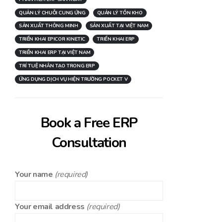
QUẢN LÝ CHUỖI CUNG ỨNG
QUẢN LÝ TỒN KHO
SẢN XUẤT THÔNG MINH
SẢN XUẤT TẠI VIỆT NAM
TRIỂN KHAI EPICOR KINETIC
TRIỂN KHAI ERP
TRIỂN KHAI ERP TẠI VIỆT NAM
TRÍ TUỆ NHÂN TẠO TRONG ERP
ỨNG DỤNG DỊCH VỤ HIỆN TRƯỜNG POCKET V
Book a Free ERP
Consultation
Your name
(required)
Your email address
(required)