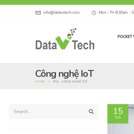
info@datavtech.com
Mon - Fri 8:30am - 
POCKET 
Công nghệ IoT
HOME
TAG -
CÔNG NGHỆ IOT
15
Th5