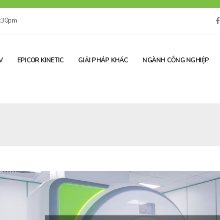
5:30pm
V
EPICOR KINETIC
GIẢI PHÁP KHÁC
NGÀNH CÔNG NGHIỆP