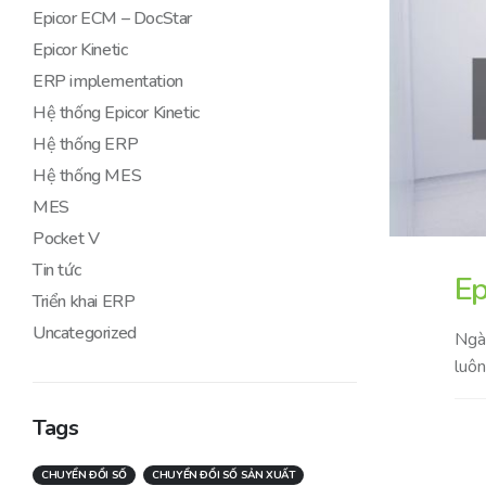
Epicor ECM – DocStar
Epicor Kinetic
ERP implementation
Hệ thống Epicor Kinetic
Hệ thống ERP
Hệ thống MES
MES
Pocket V
Tin tức
Ep
Triển khai ERP
Uncategorized
Ngàn
luôn
Tags
CHUYỂN ĐỔI SỐ
CHUYỂN ĐỔI SỐ SẢN XUẤT