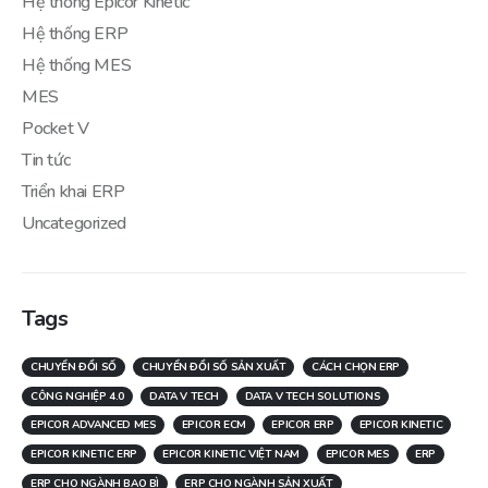
Hệ thống Epicor Kinetic
Hệ thống ERP
Hệ thống MES
MES
Pocket V
Tin tức
Triển khai ERP
Uncategorized
Tags
CHUYỂN ĐỔI SỐ
CHUYỂN ĐỔI SỐ SẢN XUẤT
CÁCH CHỌN ERP
CÔNG NGHIỆP 4.0
DATA V TECH
DATA V TECH SOLUTIONS
EPICOR ADVANCED MES
EPICOR ECM
EPICOR ERP
EPICOR KINETIC
EPICOR KINETIC ERP
EPICOR KINETIC VIỆT NAM
EPICOR MES
ERP
ERP CHO NGÀNH BAO BÌ
ERP CHO NGÀNH SẢN XUẤT