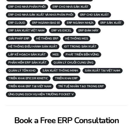
ERP CHO NHÀ PHÂN PHỐI
ERP CHO NHÀ SẢN XUẤT
ERP CHO NHÀ SẢN XUẤT VÀ NHÀ PHÂN PHỐI
ERP CHO SẢN XUẤT
ERP CLOUD
ERP NGÀNH BAO BÌ
ERP NGÀNH NHỰA
ERP SẢN XUẤT
ERP SẢN XUẤT VIỆT NAM
ERP VS EXCEL
ERP ĐÁM MÂY
GIẢI PHÁP ERP
HỆ THỐNG ERP
HỆ THỐNG MES
HỆ THỐNG ĐIỀU HÀNH SẢN XUẤT
IOT TRONG SẢN XUẤT
LẬP KẾ HOẠCH SẢN XUẤT
MES
PHÁT TRIỂN BỀN VỮNG
PHẦN MỀM ERP SẢN XUẤT
QUẢN LÝ CHUỖI CUNG ỨNG
QUẢN LÝ TỒN KHO
SẢN XUẤT THÔNG MINH
SẢN XUẤT TẠI VIỆT NAM
TRIỂN KHAI EPICOR KINETIC
TRIỂN KHAI ERP
TRIỂN KHAI ERP TẠI VIỆT NAM
TRÍ TUỆ NHÂN TẠO TRONG ERP
ỨNG DỤNG DỊCH VỤ HIỆN TRƯỜNG POCKET V
Book a Free ERP Consultation