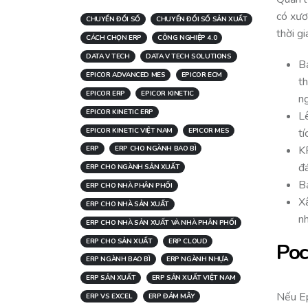
có xươ
CHUYỂN ĐỔI SỐ
CHUYỂN ĐỔI SỐ SẢN XUẤT
thời g
CÁCH CHỌN ERP
CÔNG NGHIỆP 4.0
DATA V TECH
DATA V TECH SOLUTIONS
B
EPICOR ADVANCED MES
EPICOR ECM
th
EPICOR ERP
EPICOR KINETIC
ng
EPICOR KINETIC ERP
Lê
EPICOR KINETIC VIỆT NAM
EPICOR MES
tí
K
ERP
ERP CHO NGÀNH BAO BÌ
đá
ERP CHO NGÀNH SẢN XUẤT
Bả
ERP CHO NHÀ PHÂN PHỐI
X
ERP CHO NHÀ SẢN XUẤT
nh
ERP CHO NHÀ SẢN XUẤT VÀ NHÀ PHÂN PHỐI
ERP CHO SẢN XUẤT
ERP CLOUD
Poc
ERP NGÀNH BAO BÌ
ERP NGÀNH NHỰA
ERP SẢN XUẤT
ERP SẢN XUẤT VIỆT NAM
Nếu Ep
ERP VS EXCEL
ERP ĐÁM MÂY