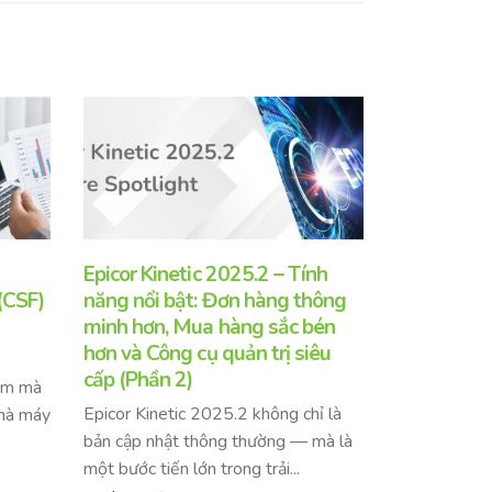
Epicor Kinetic 2025.2 – Tính
Vì Sao Exc
(CSF)
năng nổi bật: Đơn hàng thông
Sản Xuất B
minh hơn, Mua hàng sắc bén
Thay Thế 
hơn và Công cụ quản trị siêu
Excel phù hợ
cấp (Phần 2)
Nam mà
thất bại khi
Epicor Kinetic 2025.2 không chỉ là
nhà máy
bì. Khám phá v
bản cập nhật thông thường — mà là
read more
một bước tiến lớn trong trải...