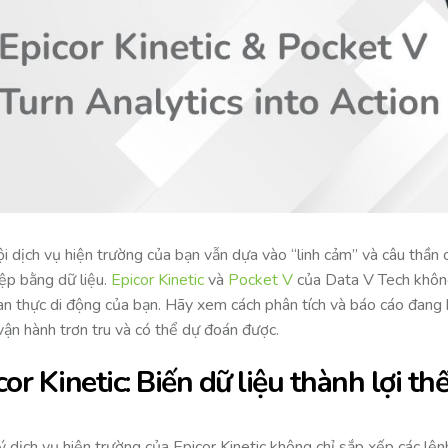
i dịch vụ hiện trường của bạn vẫn dựa vào “linh cảm” và câu thần c
iệp bằng dữ liệu.
Epicor Kinetic
và
Pocket V
của Data V Tech không
ian thực di động của bạn. Hãy xem cách phân tích và báo cáo đang 
vận hành trơn tru và có thể dự đoán được.
cor Kinetic: Biến dữ liệu thành lợi th
ý dịch vụ hiện trường của Epicor Kinetic không chỉ sắp xếp các lệ