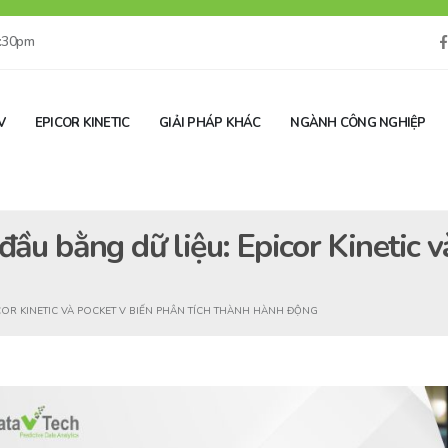
5:30pm
V
EPICOR KINETIC
GIẢI PHÁP KHÁC
NGÀNH CÔNG NGHIỆP
đầu bằng dữ liệu: Epicor Kinetic v
COR KINETIC VÀ POCKET V BIẾN PHÂN TÍCH THÀNH HÀNH ĐỘNG