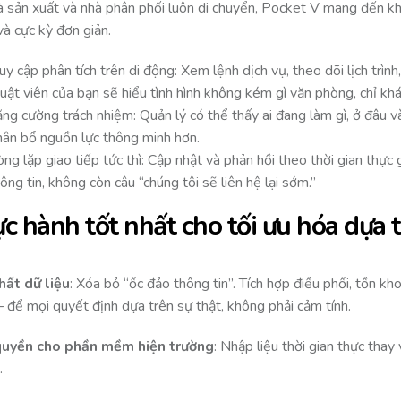
à sản xuất và nhà phân phối luôn di chuyển, Pocket V mang đến khả
và cực kỳ đơn giản.
uy cập phân tích trên di động: Xem lệnh dịch vụ, theo dõi lịch trìn
uật viên của bạn sẽ hiểu tình hình không kém gì văn phòng, chỉ khá
ng cường trách nhiệm: Quản lý có thể thấy ai đang làm gì, ở đâu v
hân bổ nguồn lực thông minh hơn.
ng lặp giao tiếp tức thì: Cập nhật và phản hồi theo thời gian thực
ông tin, không còn câu “chúng tôi sẽ liên hệ lại sớm.”
c hành tốt nhất cho tối ưu hóa dựa t
hất dữ liệu
: Xóa bỏ “ốc đảo thông tin”. Tích hợp điều phối, tồn k
 để mọi quyết định dựa trên sự thật, không phải cảm tính.
quyền cho phần
mềm
hiện trường
: Nhập liệu thời gian thực thay
.