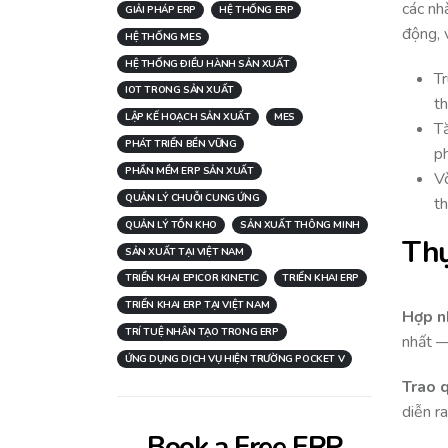
các nh
GIẢI PHÁP ERP
HỆ THỐNG ERP
động, 
HỆ THỐNG MES
HỆ THỐNG ĐIỀU HÀNH SẢN XUẤT
Tr
IOT TRONG SẢN XUẤT
th
LẬP KẾ HOẠCH SẢN XUẤT
MES
Tă
PHÁT TRIỂN BỀN VỮNG
p
PHẦN MỀM ERP SẢN XUẤT
Vò
QUẢN LÝ CHUỖI CUNG ỨNG
th
QUẢN LÝ TỒN KHO
SẢN XUẤT THÔNG MINH
Thự
SẢN XUẤT TẠI VIỆT NAM
TRIỂN KHAI EPICOR KINETIC
TRIỂN KHAI ERP
TRIỂN KHAI ERP TẠI VIỆT NAM
Hợp n
TRÍ TUỆ NHÂN TẠO TRONG ERP
nhất —
ỨNG DỤNG DỊCH VỤ HIỆN TRƯỜNG POCKET V
Trao 
diễn ra
Book a Free ERP