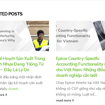
ATED
POSTS
ế Hoạch Sản Xuất Trong
Epicor Country-Specific
h Nhựa Đang “Hỏng Từ
Accounting Functionality 
– Đây Là Lý Do
cho Việt Nam: Những điều
doanh nghiệp cần biết
t đầu bằng một nhận định
Chạy Epicor Kinetic tại Việt 
thắn: lập kế hoạch sản xuất
không có CSF giống như xây 
nhiều
doanh...
không có móng. Luật kế...
ore
read more