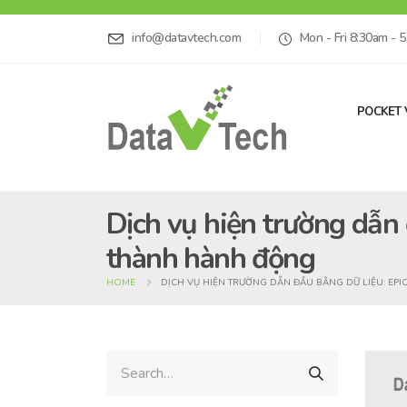
info@datavtech.com
Mon - Fri 8:30am - 
POCKET 
Dịch vụ hiện trường dẫn 
thành hành động
HOME
DỊCH VỤ HIỆN TRƯỜNG DẪN ĐẦU BẰNG DỮ LIỆU: EPI