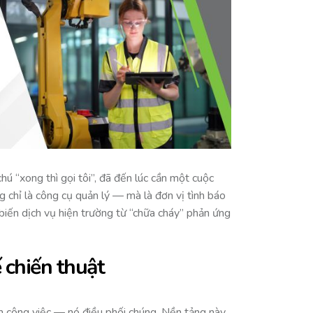
hú “xong thì gọi tôi”, đã đến lúc cần một cuộc
 chỉ là công cụ quản lý — mà là đơn vị tình báo
biến dịch vụ hiện trường từ “chữa cháy” phản ứng
ế chiến thuật
nh công việc — nó điều phối chúng. Nền tảng này