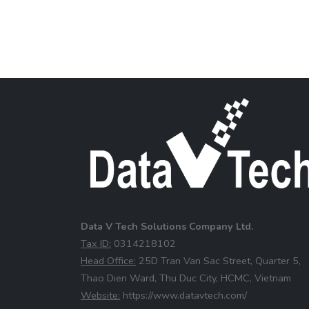
Data V Tech Solutions Company Ltd.
⁠Tax ID:
0314218102
⁠Head Office:
25D Tran Van Sac Street, Quarter 5,
Thao Dien Ward, Thu Duc City, HCMC, Vietnam
⁠Website:
https://www.datavtech.com/