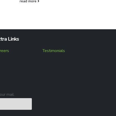
read more
tra Links
reers
Testimonials
our mail.