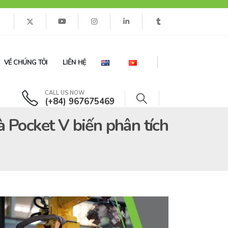
VỀ CHÚNG TÔI
LIÊN HỆ
CALL US NOW
(+84) 967675469
à Pocket V biến phân tích