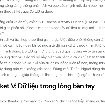
ng sống là hệ thống phân tích và báo cáo mạnh mẽ, đảm bảo mọi 
ian thực và kết quả đo lường được.
ảng điều khiển tùy chỉnh & Business Activity Queries (BAQs): Dù 
ời gian phản hồi, Kinetic cho phép bạn lấy dữ liệu từ mọi nơi — 
hĩa.
n lịch và tích hợp theo thời gian thực: Việc điều phối không còn l
ch sẽ cảnh báo ngay khi có ngoại lệ để bạn xử lý trước khi mất lòn
PI hành động: Đo lường những gì thật sự quan trọng — tỷ lệ sửa 
p ứng dịch vụ. Các chỉ số này biến vận hành dịch vụ của bạn thành 
o trì dự đoán với IoT: Vì sửa trước khi hỏng luôn rẻ hơn, thông min
ây dựng báo cáo không cần code: Đừng chờ IT nữa. Người dùng doa
anh chóng — giúp thông tin linh hoạt như chính đội ngũ dịch vụ củ
ket V: Dữ liệu trong lòng bàn tay
icor Kinetic là “bộ não”, thì Pocket V chính là “cơ bắp” mang dữ li