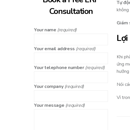
Tự độ
Consultation
không 
Giám s
Your name
(required)
Lợi
Your email address
(required)
Khi ph
ứng mớ
Your telephone number
(required)
hưởng 
Nói cá
Your company
(required)
Vì tro
Your message
(required)