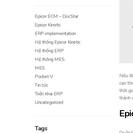
Epicor ECM – DocStar
Epicor Kinetic
ERP implementation
Hệ thống Epicor Kinetic
Hệ thống ERP
Hệ thống MES
MES
Nếu độ
Pocket V
can th
Tin tức
thời g
Triển khai ERP
thành 
Uncategorized
Epi
Tags
Quản l