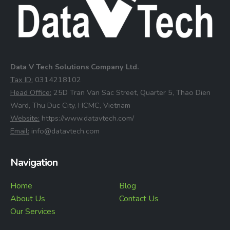
Data V Tech Solutions Company Ltd.
⁠Tax ID:
0314218102
⁠Head Office:
25D Tran Van Sac Street, Quarter 5, Thao Dien
Ward, Thu Duc City, HCMC, Vietnam
⁠Website:
https://www.datavtech.com/
⁠Email:
info@datavtech.com
Navigation
Home
Blog
About Us
Contact Us
Our Services