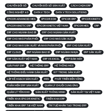
CHUYỂN ĐỔI SỐ
CHUYỂN ĐỔI SỐ SẢN XUẤT
CÁCH CHỌN ERP
CÔNG NGHIỆP 4.0
DATA V TECH
DATA V TECH SOLUTIONS
EPICOR ADVANCED MES
EPICOR ECM
EPICOR ERP
EPICOR KINETIC
EPICOR KINETIC ERP
EPICOR KINETIC VIỆT NAM
EPICOR MES
ERP
ERP CHO NGÀNH BAO BÌ
ERP CHO NGÀNH SẢN XUẤT
ERP CHO NHÀ PHÂN PHỐI
ERP CHO NHÀ SẢN XUẤT
ERP CHO NHÀ SẢN XUẤT VÀ NHÀ PHÂN PHỐI
ERP CHO SẢN XUẤT
ERP CLOUD
ERP NGÀNH BAO BÌ
ERP NGÀNH NHỰA
ERP SẢN XUẤT
ERP SẢN XUẤT VIỆT NAM
ERP VS EXCEL
ERP ĐÁM MÂY
GIẢI PHÁP ERP
HỆ THỐNG ERP
HỆ THỐNG MES
HỆ THỐNG ĐIỀU HÀNH SẢN XUẤT
IOT TRONG SẢN XUẤT
LẬP KẾ HOẠCH SẢN XUẤT
MES
PHÁT TRIỂN BỀN VỮNG
PHẦN MỀM ERP SẢN XUẤT
QUẢN LÝ CHUỖI CUNG ỨNG
QUẢN LÝ TỒN KHO
SẢN XUẤT THÔNG MINH
SẢN XUẤT TẠI VIỆT NAM
TRIỂN KHAI EPICOR KINETIC
TRIỂN KHAI ERP
TRIỂN KHAI ERP TẠI VIỆT NAM
TRÍ TUỆ NHÂN TẠO TRONG ERP