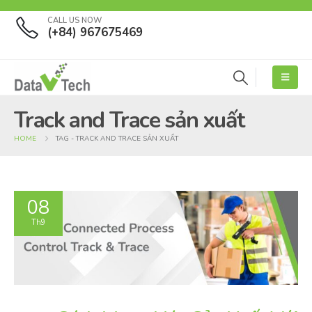
CALL US NOW
(+84) 967675469
Track and Trace sản xuất
HOME
TAG -
TRACK AND TRACE SẢN XUẤT
08
Th9