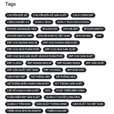
Tags
CHUYỂN ĐỔI SỐ
CHUYỂN ĐỔI SỐ SẢN XUẤT
CÁCH CHỌN ERP
CÔNG NGHIỆP 4.0
DATA V TECH
DATA V TECH SOLUTIONS
EPICOR ADVANCED MES
EPICOR ECM
EPICOR ERP
EPICOR KINETIC
EPICOR KINETIC ERP
EPICOR KINETIC VIỆT NAM
EPICOR MES
ERP
ERP CHO NGÀNH BAO BÌ
ERP CHO NGÀNH SẢN XUẤT
ERP CHO NHÀ PHÂN PHỐI
ERP CHO NHÀ SẢN XUẤT
ERP CHO NHÀ SẢN XUẤT VÀ NHÀ PHÂN PHỐI
ERP CHO SẢN XUẤT
ERP CLOUD
ERP NGÀNH BAO BÌ
ERP NGÀNH NHỰA
ERP SẢN XUẤT
ERP SẢN XUẤT VIỆT NAM
ERP VS EXCEL
ERP ĐÁM MÂY
GIẢI PHÁP ERP
HỆ THỐNG ERP
HỆ THỐNG MES
HỆ THỐNG ĐIỀU HÀNH SẢN XUẤT
IOT TRONG SẢN XUẤT
LẬP KẾ HOẠCH SẢN XUẤT
MES
PHÁT TRIỂN BỀN VỮNG
PHẦN MỀM ERP SẢN XUẤT
QUẢN LÝ CHUỖI CUNG ỨNG
QUẢN LÝ TỒN KHO
SẢN XUẤT THÔNG MINH
SẢN XUẤT TẠI VIỆT NAM
TRIỂN KHAI EPICOR KINETIC
TRIỂN KHAI ERP