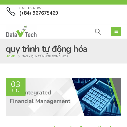
CALL US NOW
(+84) 967675469
quy trình tự động hóa
HOME
TAG -
QUY TRÌNH TỰ ĐỘNG HÓA
03
Th10