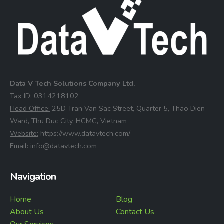
Data V Tech Solutions Company Ltd.
⁠Tax ID:
0314218102
⁠Head Office:
25D Tran Van Sac Street, Quarter 5, Thao Dien
Ward, Thu Duc City, HCMC, Vietnam
⁠Website:
https://www.datavtech.com/
⁠Email:
info@datavtech.com
Navigation
Home
Blog
About Us
Contact Us