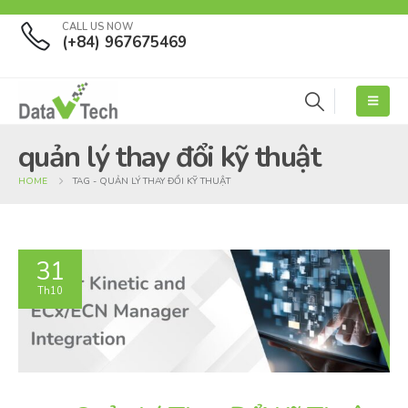
CALL US NOW
(+84) 967675469
quản lý thay đổi kỹ thuật
HOME
TAG -
QUẢN LÝ THAY ĐỔI KỸ THUẬT
31
Th10