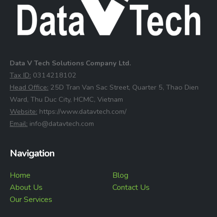
Data V Tech Solutions Company Ltd.
⁠Tax ID:
0314218102
⁠Head Office:
25D Tran Van Sac Street, Quarter 5, Thao Dien
Ward, Thu Duc City, HCMC, Vietnam
⁠Website:
https://www.datavtech.com/
⁠Email:
info@datavtech.com
Navigation
Home
Blog
About Us
Contact Us
Our Services