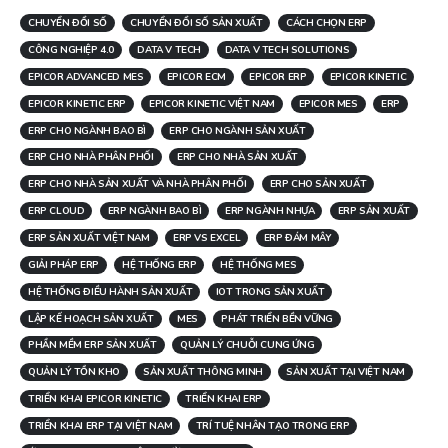
CHUYỂN ĐỔI SỐ
CHUYỂN ĐỔI SỐ SẢN XUẤT
CÁCH CHỌN ERP
CÔNG NGHIỆP 4.0
DATA V TECH
DATA V TECH SOLUTIONS
EPICOR ADVANCED MES
EPICOR ECM
EPICOR ERP
EPICOR KINETIC
EPICOR KINETIC ERP
EPICOR KINETIC VIỆT NAM
EPICOR MES
ERP
ERP CHO NGÀNH BAO BÌ
ERP CHO NGÀNH SẢN XUẤT
ERP CHO NHÀ PHÂN PHỐI
ERP CHO NHÀ SẢN XUẤT
ERP CHO NHÀ SẢN XUẤT VÀ NHÀ PHÂN PHỐI
ERP CHO SẢN XUẤT
ERP CLOUD
ERP NGÀNH BAO BÌ
ERP NGÀNH NHỰA
ERP SẢN XUẤT
ERP SẢN XUẤT VIỆT NAM
ERP VS EXCEL
ERP ĐÁM MÂY
GIẢI PHÁP ERP
HỆ THỐNG ERP
HỆ THỐNG MES
HỆ THỐNG ĐIỀU HÀNH SẢN XUẤT
IOT TRONG SẢN XUẤT
LẬP KẾ HOẠCH SẢN XUẤT
MES
PHÁT TRIỂN BỀN VỮNG
PHẦN MỀM ERP SẢN XUẤT
QUẢN LÝ CHUỖI CUNG ỨNG
QUẢN LÝ TỒN KHO
SẢN XUẤT THÔNG MINH
SẢN XUẤT TẠI VIỆT NAM
TRIỂN KHAI EPICOR KINETIC
TRIỂN KHAI ERP
TRIỂN KHAI ERP TẠI VIỆT NAM
TRÍ TUỆ NHÂN TẠO TRONG ERP