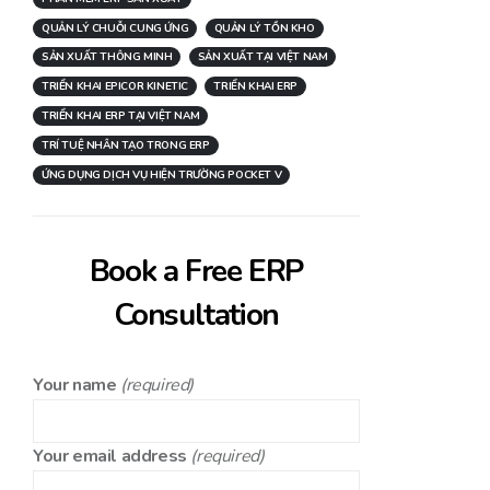
QUẢN LÝ CHUỖI CUNG ỨNG
QUẢN LÝ TỒN KHO
SẢN XUẤT THÔNG MINH
SẢN XUẤT TẠI VIỆT NAM
TRIỂN KHAI EPICOR KINETIC
TRIỂN KHAI ERP
TRIỂN KHAI ERP TẠI VIỆT NAM
TRÍ TUỆ NHÂN TẠO TRONG ERP
ỨNG DỤNG DỊCH VỤ HIỆN TRƯỜNG POCKET V
Book a Free ERP
Consultation
Your name
(required)
Your email address
(required)