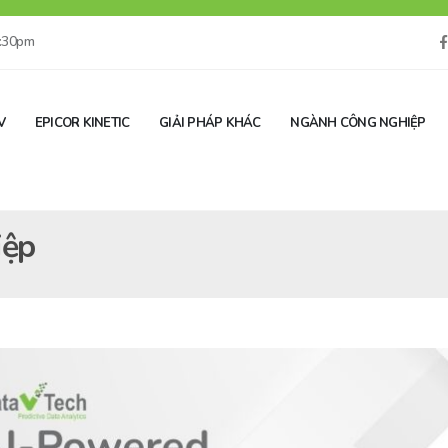
5:30pm
V
EPICOR KINETIC
GIẢI PHÁP KHÁC
NGÀNH CÔNG NGHIỆP
iệp