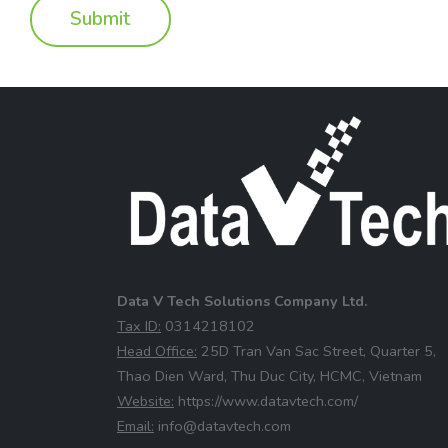
Data V Tech Solutions Company Ltd.
⁠Tax ID:
0314218102
⁠Head Office:
25D Tran Van Sac Street, Quarter 5,
Thao Dien Ward, Thu Duc City, HCMC, Vietnam
⁠Website:
https://www.datavtech.com/
⁠Email:
info@datavtech.com