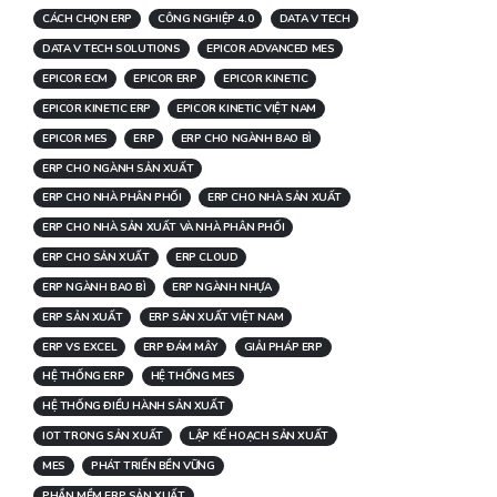
CÁCH CHỌN ERP
CÔNG NGHIỆP 4.0
DATA V TECH
DATA V TECH SOLUTIONS
EPICOR ADVANCED MES
EPICOR ECM
EPICOR ERP
EPICOR KINETIC
EPICOR KINETIC ERP
EPICOR KINETIC VIỆT NAM
EPICOR MES
ERP
ERP CHO NGÀNH BAO BÌ
ERP CHO NGÀNH SẢN XUẤT
ERP CHO NHÀ PHÂN PHỐI
ERP CHO NHÀ SẢN XUẤT
ERP CHO NHÀ SẢN XUẤT VÀ NHÀ PHÂN PHỐI
ERP CHO SẢN XUẤT
ERP CLOUD
ERP NGÀNH BAO BÌ
ERP NGÀNH NHỰA
ERP SẢN XUẤT
ERP SẢN XUẤT VIỆT NAM
ERP VS EXCEL
ERP ĐÁM MÂY
GIẢI PHÁP ERP
HỆ THỐNG ERP
HỆ THỐNG MES
HỆ THỐNG ĐIỀU HÀNH SẢN XUẤT
IOT TRONG SẢN XUẤT
LẬP KẾ HOẠCH SẢN XUẤT
MES
PHÁT TRIỂN BỀN VỮNG
PHẦN MỀM ERP SẢN XUẤT