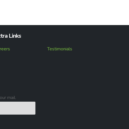
tra Links
reers
Testimonials
our mail.