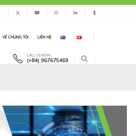
VỀ CHÚNG TÔI
LIÊN HỆ
CALL US NOW
(+84) 967675469