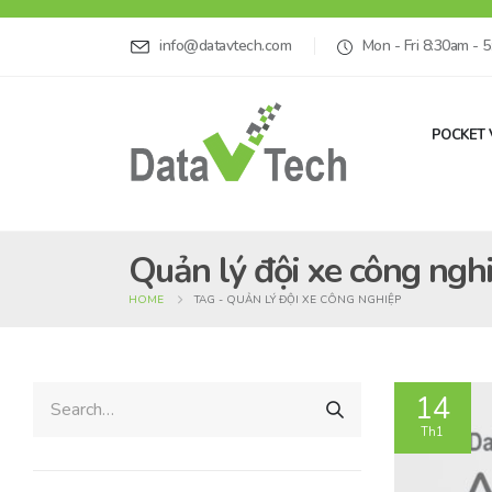
info@datavtech.com
Mon - Fri 8:30am - 
POCKET 
Quản lý đội xe công ngh
HOME
TAG -
QUẢN LÝ ĐỘI XE CÔNG NGHIỆP
14
Th1