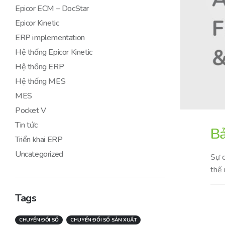
Epicor ECM – DocStar
Epicor Kinetic
ERP implementation
Hệ thống Epicor Kinetic
Hệ thống ERP
Hệ thống MES
MES
Pocket V
Tin tức
Bả
Triển khai ERP
Uncategorized
Sự c
thể 
Tags
CHUYỂN ĐỔI SỐ
CHUYỂN ĐỔI SỐ SẢN XUẤT