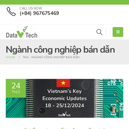
CALL US NOW
(+84) 967675469
Ngành công nghiệp bán dẫn
HOME
TAG -
NGÀNH CÔNG NGHIỆP BÁN DẪN
24
Th12