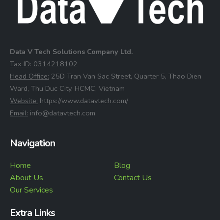
Data V Tech Solutions Company Ltd.
⁠Tax ID:
0314218102
⁠Head Office:
25D Tran Van Sac Street, Quarter 5, Thao Dien
Ward, Thu Duc City, HCMC, Vietnam
⁠Website:
https://www.datavtech.com/
⁠Email:
info@datavtech.com
Navigation
Home
Blog
About Us
Contact Us
Our Services
Extra Links