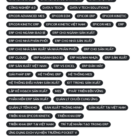
CÔNG NGHIỆP 4.0
DATA V TECH
DATA V TECH SOLUTIONS
EPICOR ADVANCED MES
EPICOR ECM
EPICOR ERP
EPICOR KINETIC
EPICOR KINETIC ERP
EPICOR KINETIC VIỆT NAM
EPICOR MES
ERP
ERP CHO NGÀNH BAO BÌ
ERP CHO NGÀNH SẢN XUẤT
ERP CHO NHÀ PHÂN PHỐI
ERP CHO NHÀ SẢN XUẤT
ERP CHO NHÀ SẢN XUẤT VÀ NHÀ PHÂN PHỐI
ERP CHO SẢN XUẤT
ERP CLOUD
ERP NGÀNH BAO BÌ
ERP NGÀNH NHỰA
ERP SẢN XUẤT
ERP SẢN XUẤT VIỆT NAM
ERP VS EXCEL
ERP ĐÁM MÂY
GIẢI PHÁP ERP
HỆ THỐNG ERP
HỆ THỐNG MES
HỆ THỐNG ĐIỀU HÀNH SẢN XUẤT
IOT TRONG SẢN XUẤT
LẬP KẾ HOẠCH SẢN XUẤT
MES
PHÁT TRIỂN BỀN VỮNG
PHẦN MỀM ERP SẢN XUẤT
QUẢN LÝ CHUỖI CUNG ỨNG
QUẢN LÝ TỒN KHO
SẢN XUẤT THÔNG MINH
SẢN XUẤT TẠI VIỆT NAM
TRIỂN KHAI EPICOR KINETIC
TRIỂN KHAI ERP
TRIỂN KHAI ERP TẠI VIỆT NAM
TRÍ TUỆ NHÂN TẠO TRONG ERP
ỨNG DỤNG DỊCH VỤ HIỆN TRƯỜNG POCKET V