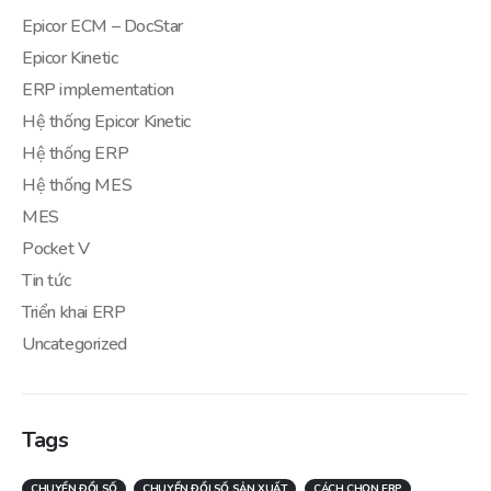
Epicor ECM – DocStar
Epicor Kinetic
ERP implementation
Hệ thống Epicor Kinetic
Hệ thống ERP
Hệ thống MES
MES
Pocket V
Tin tức
Triển khai ERP
Uncategorized
Tags
CHUYỂN ĐỔI SỐ
CHUYỂN ĐỔI SỐ SẢN XUẤT
CÁCH CHỌN ERP