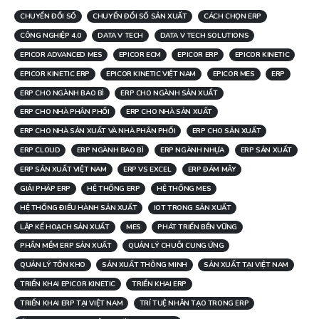
CHUYỂN ĐỔI SỐ
CHUYỂN ĐỔI SỐ SẢN XUẤT
CÁCH CHỌN ERP
CÔNG NGHIỆP 4.0
DATA V TECH
DATA V TECH SOLUTIONS
EPICOR ADVANCED MES
EPICOR ECM
EPICOR ERP
EPICOR KINETIC
EPICOR KINETIC ERP
EPICOR KINETIC VIỆT NAM
EPICOR MES
ERP
ERP CHO NGÀNH BAO BÌ
ERP CHO NGÀNH SẢN XUẤT
ERP CHO NHÀ PHÂN PHỐI
ERP CHO NHÀ SẢN XUẤT
ERP CHO NHÀ SẢN XUẤT VÀ NHÀ PHÂN PHỐI
ERP CHO SẢN XUẤT
ERP CLOUD
ERP NGÀNH BAO BÌ
ERP NGÀNH NHỰA
ERP SẢN XUẤT
ERP SẢN XUẤT VIỆT NAM
ERP VS EXCEL
ERP ĐÁM MÂY
GIẢI PHÁP ERP
HỆ THỐNG ERP
HỆ THỐNG MES
HỆ THỐNG ĐIỀU HÀNH SẢN XUẤT
IOT TRONG SẢN XUẤT
LẬP KẾ HOẠCH SẢN XUẤT
MES
PHÁT TRIỂN BỀN VỮNG
PHẦN MỀM ERP SẢN XUẤT
QUẢN LÝ CHUỖI CUNG ỨNG
QUẢN LÝ TỒN KHO
SẢN XUẤT THÔNG MINH
SẢN XUẤT TẠI VIỆT NAM
TRIỂN KHAI EPICOR KINETIC
TRIỂN KHAI ERP
TRIỂN KHAI ERP TẠI VIỆT NAM
TRÍ TUỆ NHÂN TẠO TRONG ERP