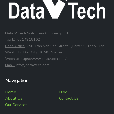
Data V Tech Solutions Company Ltd.
⁠Tax ID:
0314218102
⁠Head Office:
25D Tran Van Sac Street, Quarter 5, Thao Dien
Ward, Thu Duc City, HCMC, Vietnam
⁠Website:
https://www.datavtech.com/
⁠Email:
info@datavtech.com
Navigation
Home
Blog
About Us
Contact Us
Our Services