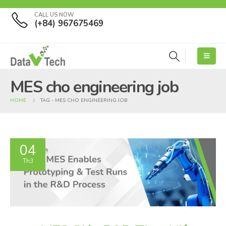
CALL US NOW
(+84) 967675469
MES cho engineering job
HOME
TAG -
MES CHO ENGINEERING JOB
04
Th3