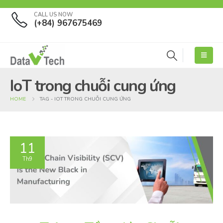
CALL US NOW
(+84) 967675469
IoT trong chuỗi cung ứng
HOME
TAG -
IOT TRONG CHUỖI CUNG ỨNG
11
Th9