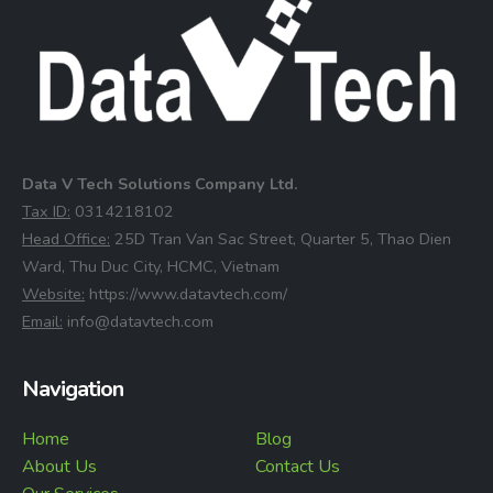
Data V Tech Solutions Company Ltd.
⁠Tax ID:
0314218102
⁠Head Office:
25D Tran Van Sac Street, Quarter 5, Thao Dien
Ward, Thu Duc City, HCMC, Vietnam
⁠Website:
https://www.datavtech.com/
⁠Email:
info@datavtech.com
Navigation
Home
Blog
About Us
Contact Us