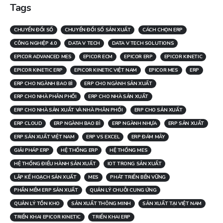
Tags
CHUYỂN ĐỔI SỐ
CHUYỂN ĐỔI SỐ SẢN XUẤT
CÁCH CHỌN ERP
CÔNG NGHIỆP 4.0
DATA V TECH
DATA V TECH SOLUTIONS
EPICOR ADVANCED MES
EPICOR ECM
EPICOR ERP
EPICOR KINETIC
EPICOR KINETIC ERP
EPICOR KINETIC VIỆT NAM
EPICOR MES
ERP
ERP CHO NGÀNH BAO BÌ
ERP CHO NGÀNH SẢN XUẤT
ERP CHO NHÀ PHÂN PHỐI
ERP CHO NHÀ SẢN XUẤT
ERP CHO NHÀ SẢN XUẤT VÀ NHÀ PHÂN PHỐI
ERP CHO SẢN XUẤT
ERP CLOUD
ERP NGÀNH BAO BÌ
ERP NGÀNH NHỰA
ERP SẢN XUẤT
ERP SẢN XUẤT VIỆT NAM
ERP VS EXCEL
ERP ĐÁM MÂY
GIẢI PHÁP ERP
HỆ THỐNG ERP
HỆ THỐNG MES
HỆ THỐNG ĐIỀU HÀNH SẢN XUẤT
IOT TRONG SẢN XUẤT
LẬP KẾ HOẠCH SẢN XUẤT
MES
PHÁT TRIỂN BỀN VỮNG
PHẦN MỀM ERP SẢN XUẤT
QUẢN LÝ CHUỖI CUNG ỨNG
QUẢN LÝ TỒN KHO
SẢN XUẤT THÔNG MINH
SẢN XUẤT TẠI VIỆT NAM
TRIỂN KHAI EPICOR KINETIC
TRIỂN KHAI ERP