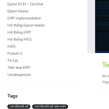
Epicor ECM – DocStar
Epicor Kinetic
ERP implementation
Hệ thống Epicor Kinetic
Hệ thống ERP
Hệ thống MES
MES
Pocket V
Tin tức
To
Triển khai ERP
Uncategorized
Khi 
Plan
Tags
CHUYỂN ĐỔI SỐ
CHUYỂN ĐỔI SỐ SẢN XUẤT