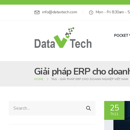
info@datavtech.com
Mon - Fri 8:30am - 
POCKET 
Giải pháp ERP cho doan
HOME
TAG -
GIẢI PHÁP ERP CHO DOANH NGHIỆP VIỆT NAM
25
Th11