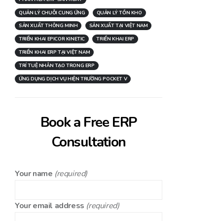
QUẢN LÝ CHUỖI CUNG ỨNG
QUẢN LÝ TỒN KHO
SẢN XUẤT THÔNG MINH
SẢN XUẤT TẠI VIỆT NAM
TRIỂN KHAI EPICOR KINETIC
TRIỂN KHAI ERP
TRIỂN KHAI ERP TẠI VIỆT NAM
TRÍ TUỆ NHÂN TẠO TRONG ERP
ỨNG DỤNG DỊCH VỤ HIỆN TRƯỜNG POCKET V
Book a Free ERP
Consultation
Your name
(required)
Your email address
(required)