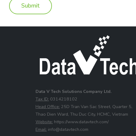
Data V Tech Solutions Company Ltd.
⁠Tax ID:
0314218102
⁠Head Office:
25D Tran Van Sac Street, Quarter 5,
Thao Dien Ward, Thu Duc City, HCMC, Vietnam
⁠Website:
https://www.datavtech.com/
⁠Email:
info@datavtech.com