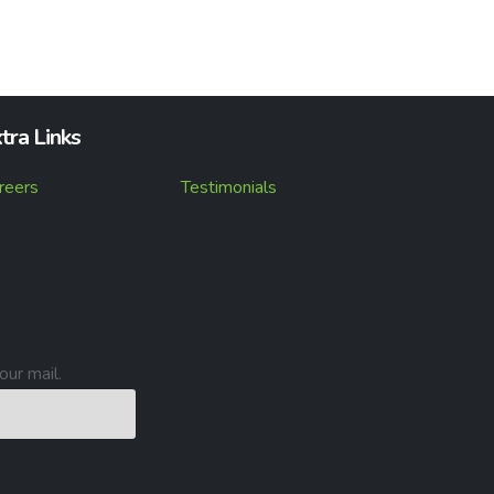
tra Links
reers
Testimonials
our mail.