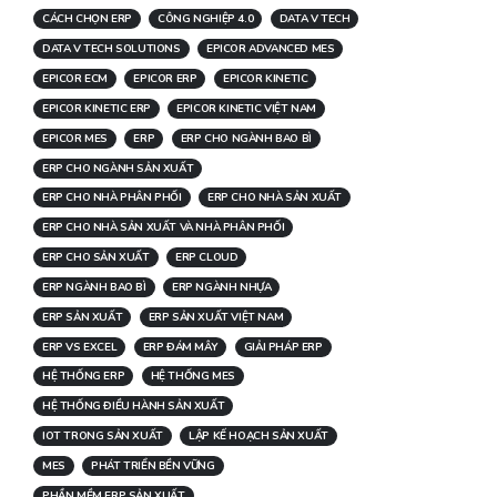
CÁCH CHỌN ERP
CÔNG NGHIỆP 4.0
DATA V TECH
DATA V TECH SOLUTIONS
EPICOR ADVANCED MES
EPICOR ECM
EPICOR ERP
EPICOR KINETIC
EPICOR KINETIC ERP
EPICOR KINETIC VIỆT NAM
EPICOR MES
ERP
ERP CHO NGÀNH BAO BÌ
ERP CHO NGÀNH SẢN XUẤT
ERP CHO NHÀ PHÂN PHỐI
ERP CHO NHÀ SẢN XUẤT
ERP CHO NHÀ SẢN XUẤT VÀ NHÀ PHÂN PHỐI
ERP CHO SẢN XUẤT
ERP CLOUD
ERP NGÀNH BAO BÌ
ERP NGÀNH NHỰA
ERP SẢN XUẤT
ERP SẢN XUẤT VIỆT NAM
ERP VS EXCEL
ERP ĐÁM MÂY
GIẢI PHÁP ERP
HỆ THỐNG ERP
HỆ THỐNG MES
HỆ THỐNG ĐIỀU HÀNH SẢN XUẤT
IOT TRONG SẢN XUẤT
LẬP KẾ HOẠCH SẢN XUẤT
MES
PHÁT TRIỂN BỀN VỮNG
PHẦN MỀM ERP SẢN XUẤT