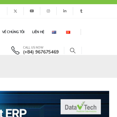
VỀ CHÚNG TÔI
LIÊN HỆ
CALL US NOW
(+84) 967675469