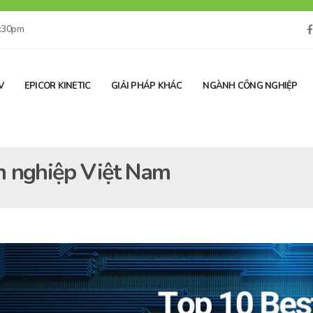
5:30pm
V
EPICOR KINETIC
GIẢI PHÁP KHÁC
NGÀNH CÔNG NGHIỆP
h nghiệp Việt Nam