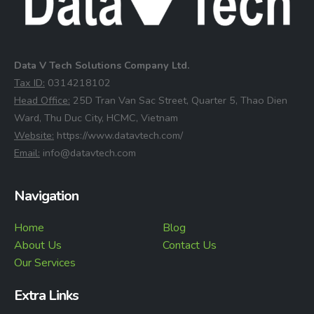
Data V Tech Solutions Company Ltd.
⁠Tax ID:
0314218102
⁠Head Office:
25D Tran Van Sac Street, Quarter 5, Thao Dien
Ward, Thu Duc City, HCMC, Vietnam
⁠Website:
https://www.datavtech.com/
⁠Email:
info@datavtech.com
Navigation
Home
Blog
About Us
Contact Us
Our Services
Extra Links