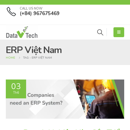
CALL US NOW
(+84) 967675469
ERP Việt Nam
HOME
TAG -
ERP VIỆT NAM
03
Th6