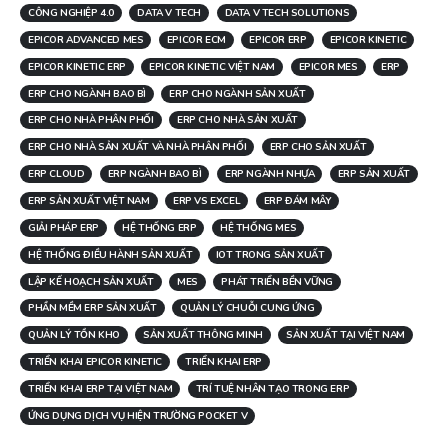
CÔNG NGHIỆP 4.0
DATA V TECH
DATA V TECH SOLUTIONS
EPICOR ADVANCED MES
EPICOR ECM
EPICOR ERP
EPICOR KINETIC
EPICOR KINETIC ERP
EPICOR KINETIC VIỆT NAM
EPICOR MES
ERP
ERP CHO NGÀNH BAO BÌ
ERP CHO NGÀNH SẢN XUẤT
ERP CHO NHÀ PHÂN PHỐI
ERP CHO NHÀ SẢN XUẤT
ERP CHO NHÀ SẢN XUẤT VÀ NHÀ PHÂN PHỐI
ERP CHO SẢN XUẤT
ERP CLOUD
ERP NGÀNH BAO BÌ
ERP NGÀNH NHỰA
ERP SẢN XUẤT
ERP SẢN XUẤT VIỆT NAM
ERP VS EXCEL
ERP ĐÁM MÂY
GIẢI PHÁP ERP
HỆ THỐNG ERP
HỆ THỐNG MES
HỆ THỐNG ĐIỀU HÀNH SẢN XUẤT
IOT TRONG SẢN XUẤT
LẬP KẾ HOẠCH SẢN XUẤT
MES
PHÁT TRIỂN BỀN VỮNG
PHẦN MỀM ERP SẢN XUẤT
QUẢN LÝ CHUỖI CUNG ỨNG
QUẢN LÝ TỒN KHO
SẢN XUẤT THÔNG MINH
SẢN XUẤT TẠI VIỆT NAM
TRIỂN KHAI EPICOR KINETIC
TRIỂN KHAI ERP
TRIỂN KHAI ERP TẠI VIỆT NAM
TRÍ TUỆ NHÂN TẠO TRONG ERP
ỨNG DỤNG DỊCH VỤ HIỆN TRƯỜNG POCKET V