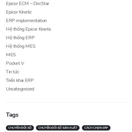
Epicor ECM – DocStar
Epicor Kinetic
ERP implementation
Hệ thống Epicor Kinetic
Hệ thống ERP
Hệ thống MES
MES
Pocket V
Tin tức
Triển khai ERP
Uncategorized
Tags
CHUYỂN ĐỔI SỐ
CHUYỂN ĐỔI SỐ SẢN XUẤT
CÁCH CHỌN ERP