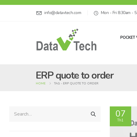
info@datavtech.com
Mon - Fri 8:30am - 
POCKET 
ERP quote to order
HOME
TAG -
ERP QUOTE TO ORDER
07
Th1