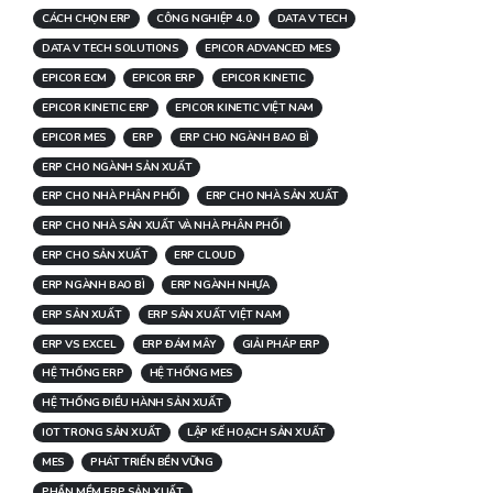
CÁCH CHỌN ERP
CÔNG NGHIỆP 4.0
DATA V TECH
DATA V TECH SOLUTIONS
EPICOR ADVANCED MES
EPICOR ECM
EPICOR ERP
EPICOR KINETIC
EPICOR KINETIC ERP
EPICOR KINETIC VIỆT NAM
EPICOR MES
ERP
ERP CHO NGÀNH BAO BÌ
ERP CHO NGÀNH SẢN XUẤT
ERP CHO NHÀ PHÂN PHỐI
ERP CHO NHÀ SẢN XUẤT
ERP CHO NHÀ SẢN XUẤT VÀ NHÀ PHÂN PHỐI
ERP CHO SẢN XUẤT
ERP CLOUD
ERP NGÀNH BAO BÌ
ERP NGÀNH NHỰA
ERP SẢN XUẤT
ERP SẢN XUẤT VIỆT NAM
ERP VS EXCEL
ERP ĐÁM MÂY
GIẢI PHÁP ERP
HỆ THỐNG ERP
HỆ THỐNG MES
HỆ THỐNG ĐIỀU HÀNH SẢN XUẤT
IOT TRONG SẢN XUẤT
LẬP KẾ HOẠCH SẢN XUẤT
MES
PHÁT TRIỂN BỀN VỮNG
PHẦN MỀM ERP SẢN XUẤT