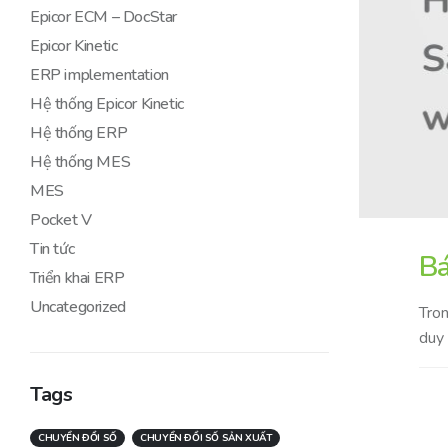
Epicor ECM – DocStar
Epicor Kinetic
ERP implementation
Hệ thống Epicor Kinetic
Hệ thống ERP
Hệ thống MES
MES
Pocket V
Tin tức
Bá
Triển khai ERP
Uncategorized
Tron
duy 
Tags
CHUYỂN ĐỔI SỐ
CHUYỂN ĐỔI SỐ SẢN XUẤT