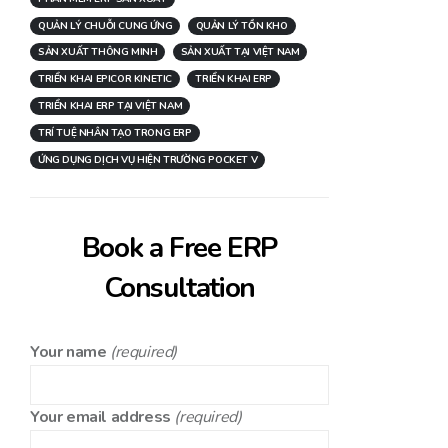
QUẢN LÝ CHUỖI CUNG ỨNG
QUẢN LÝ TỒN KHO
SẢN XUẤT THÔNG MINH
SẢN XUẤT TẠI VIỆT NAM
TRIỂN KHAI EPICOR KINETIC
TRIỂN KHAI ERP
TRIỂN KHAI ERP TẠI VIỆT NAM
TRÍ TUỆ NHÂN TẠO TRONG ERP
ỨNG DỤNG DỊCH VỤ HIỆN TRƯỜNG POCKET V
Book a Free ERP
Consultation
Your name
(required)
Your email address
(required)