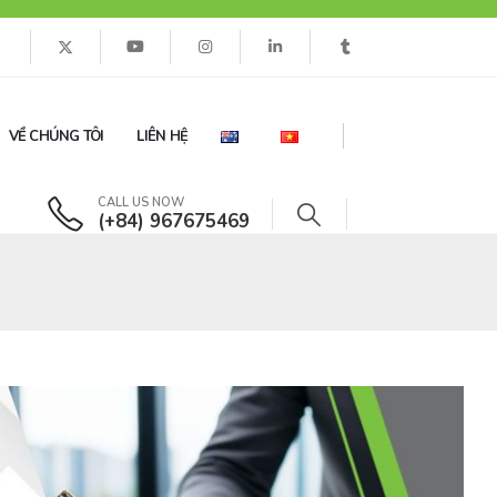
VỀ CHÚNG TÔI
LIÊN HỆ
CALL US NOW
(+84) 967675469