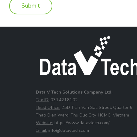
Data V Tech Solutions Company Ltd.
⁠Tax ID:
0314218102
⁠Head Office:
25D Tran Van Sac Street, Quarter 5,
Thao Dien Ward, Thu Duc City, HCMC, Vietnam
⁠Website:
https://www.datavtech.com/
⁠Email:
info@datavtech.com