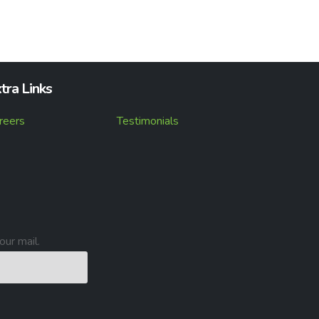
tra Links
reers
Testimonials
our mail.