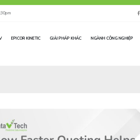
5:30pm
V
EPICOR KINETIC
GIẢI PHÁP KHÁC
NGÀNH CÔNG NGHIỆP