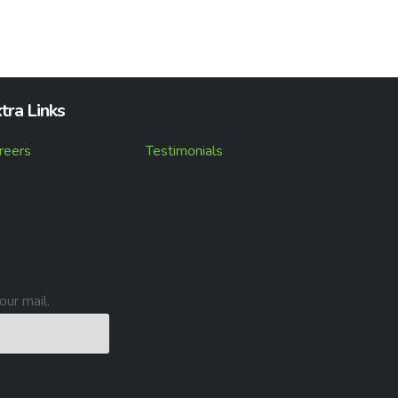
tra Links
reers
Testimonials
our mail.