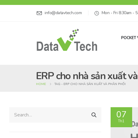
info@datavtech.com
Mon - Fri 8:30am - 
POCKET 
ERP cho nhà sản xuất và
HOME
TAG -
ERP CHO NHÀ SẢN XUẤT VÀ PHÂN PHỐI
07
Th1