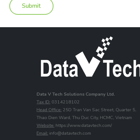
Data V Tech Solutions Company Ltd.
⁠Tax ID:
0314218102
⁠Head Office:
25D Tran Van Sac Street, Quarter 5,
Thao Dien Ward, Thu Duc City, HCMC, Vietnam
⁠Website:
https://www.datavtech.com/
⁠Email:
info@datavtech.com