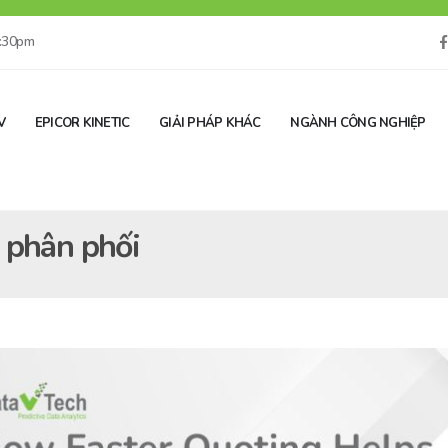
5:30pm
V
EPICOR KINETIC
GIẢI PHÁP KHÁC
NGÀNH CÔNG NGHIỆP
 phân phối