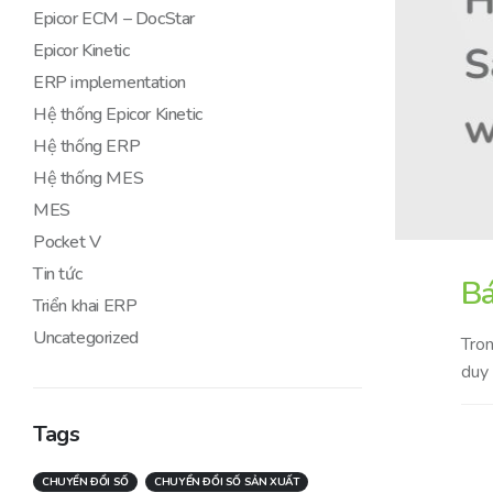
Epicor ECM – DocStar
Epicor Kinetic
ERP implementation
Hệ thống Epicor Kinetic
Hệ thống ERP
Hệ thống MES
MES
Pocket V
Tin tức
Bá
Triển khai ERP
Uncategorized
Tron
duy 
Tags
CHUYỂN ĐỔI SỐ
CHUYỂN ĐỔI SỐ SẢN XUẤT