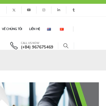
VỀ CHÚNG TÔI
LIÊN HỆ
CALL US NOW
(+84) 967675469