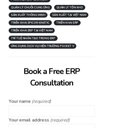
QUẢN LÝ CHUỖI CUNG ỨNG
QUẢN LÝ TỒN KHO
SẢN XUẤT THÔNG MINH
SẢN XUẤT TẠI VIỆT NAM
TRIỂN KHAI EPICOR KINETIC
TRIỂN KHAI ERP
TRIỂN KHAI ERP TẠI VIỆT NAM
TRÍ TUỆ NHÂN TẠO TRONG ERP
ỨNG DỤNG DỊCH VỤ HIỆN TRƯỜNG POCKET V
Book a Free ERP
Consultation
Your name
(required)
Your email address
(required)