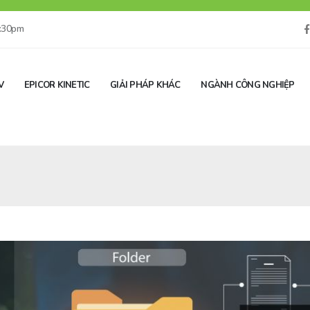
5:30pm
V
EPICOR KINETIC
GIẢI PHÁP KHÁC
NGÀNH CÔNG NGHIỆP