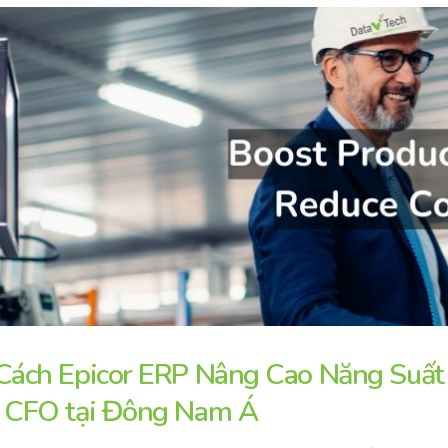
Cách Epicor ERP Nâng Cao Năng Suất
 CFO tại Đông Nam Á