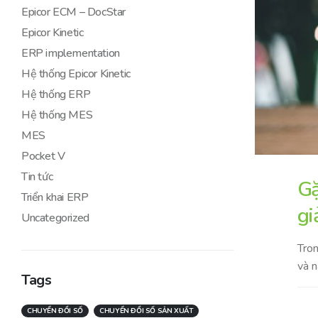
Epicor ECM – DocStar
Epicor Kinetic
ERP implementation
Hệ thống Epicor Kinetic
Hệ thống ERP
Hệ thống MES
MES
Pocket V
Tin tức
Gặ
Triển khai ERP
gi
Uncategorized
Tron
và n
Tags
CHUYỂN ĐỔI SỐ
CHUYỂN ĐỔI SỐ SẢN XUẤT