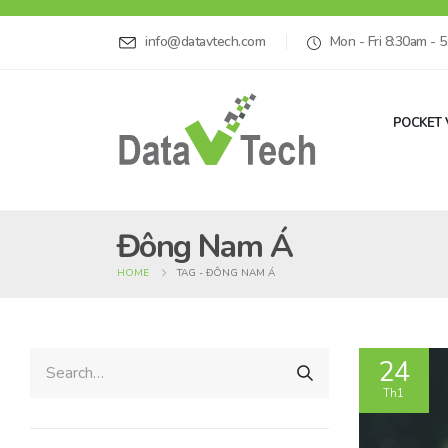
info@datavtech.com
Mon - Fri 8:30am - 
POCKET 
Đông Nam Á
HOME
TAG -
ĐÔNG NAM Á
24
Th1