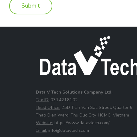
Data V Tech Solutions Company Ltd.
⁠Tax ID:
0314218102
⁠Head Office:
25D Tran Van Sac Street, Quarter 5,
Thao Dien Ward, Thu Duc City, HCMC, Vietnam
⁠Website:
https://www.datavtech.com/
⁠Email:
info@datavtech.com