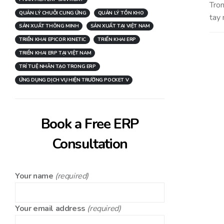
Tron
QUẢN LÝ CHUỖI CUNG ỨNG
QUẢN LÝ TỒN KHO
tay 
SẢN XUẤT THÔNG MINH
SẢN XUẤT TẠI VIỆT NAM
TRIỂN KHAI EPICOR KINETIC
TRIỂN KHAI ERP
TRIỂN KHAI ERP TẠI VIỆT NAM
TRÍ TUỆ NHÂN TẠO TRONG ERP
ỨNG DỤNG DỊCH VỤ HIỆN TRƯỜNG POCKET V
Book a Free ERP
Consultation
Your name
(required)
Your email address
(required)