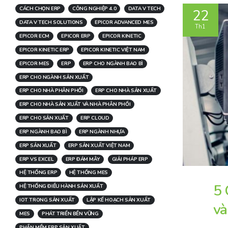
CÁCH CHỌN ERP
CÔNG NGHIỆP 4.0
DATA V TECH
22
DATA V TECH SOLUTIONS
EPICOR ADVANCED MES
Th1
EPICOR ECM
EPICOR ERP
EPICOR KINETIC
EPICOR KINETIC ERP
EPICOR KINETIC VIỆT NAM
EPICOR MES
ERP
ERP CHO NGÀNH BAO BÌ
ERP CHO NGÀNH SẢN XUẤT
ERP CHO NHÀ PHÂN PHỐI
ERP CHO NHÀ SẢN XUẤT
ERP CHO NHÀ SẢN XUẤT VÀ NHÀ PHÂN PHỐI
ERP CHO SẢN XUẤT
ERP CLOUD
ERP NGÀNH BAO BÌ
ERP NGÀNH NHỰA
ERP SẢN XUẤT
ERP SẢN XUẤT VIỆT NAM
ERP VS EXCEL
ERP ĐÁM MÂY
GIẢI PHÁP ERP
HỆ THỐNG ERP
HỆ THỐNG MES
5 
HỆ THỐNG ĐIỀU HÀNH SẢN XUẤT
IOT TRONG SẢN XUẤT
LẬP KẾ HOẠCH SẢN XUẤT
và
MES
PHÁT TRIỂN BỀN VỮNG
PHẦN MỀM ERP SẢN XUẤT