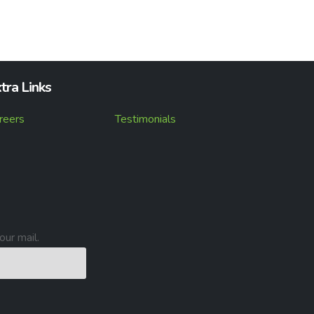
tra Links
reers
Testimonials
our mail.