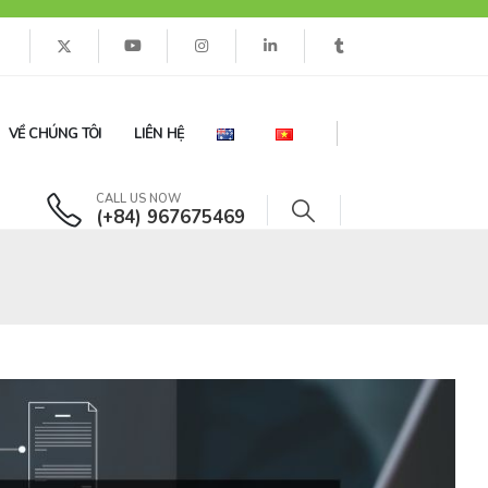
VỀ CHÚNG TÔI
LIÊN HỆ
CALL US NOW
(+84) 967675469