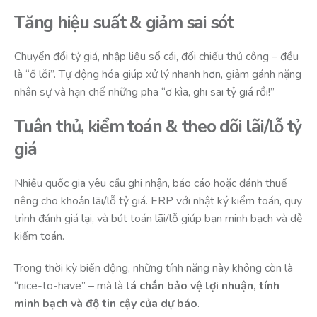
Tăng hiệu suất & giảm sai sót
Chuyển đổi tỷ giá, nhập liệu sổ cái, đối chiếu thủ công – đều
là “ổ lỗi”. Tự động hóa giúp xử lý nhanh hơn, giảm gánh nặng
nhân sự và hạn chế những pha “ơ kìa, ghi sai tỷ giá rồi!”
Tuân thủ, kiểm toán & theo dõi lãi/lỗ tỷ
giá
Nhiều quốc gia yêu cầu ghi nhận, báo cáo hoặc đánh thuế
riêng cho khoản lãi/lỗ tỷ giá. ERP với nhật ký kiểm toán, quy
trình đánh giá lại, và bút toán lãi/lỗ giúp bạn minh bạch và dễ
kiểm toán.
Trong thời kỳ biến động, những tính năng này không còn là
“nice-to-have” – mà là
lá chắn bảo vệ lợi nhuận, tính
minh bạch và độ tin cậy của dự báo
.