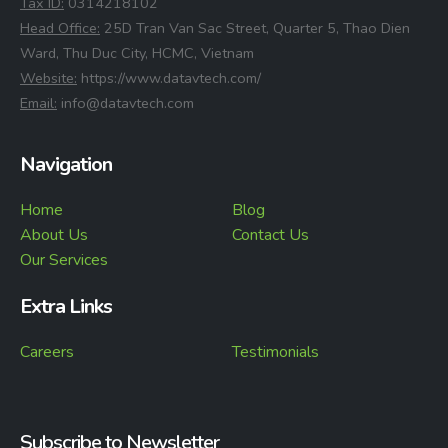
⁠Tax ID:
0314218102
⁠Head Office:
25D Tran Van Sac Street, Quarter 5, Thao Dien
Ward, Thu Duc City, HCMC, Vietnam
⁠Website:
https://www.datavtech.com/
⁠Email:
info@datavtech.com
Navigation
Home
Blog
About Us
Contact Us
Our Services
Extra Links
Careers
Testimonials
Subscribe to Newsletter