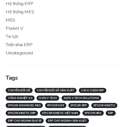
Hệ thống ERP
Hệ thống MES
MES
Pocket V
Tin tức
Triển khai ERP
Uncategorized
Tags
CHUYỂN ĐỔI SỐ
CHUYỂN ĐỔI SỐ SẢN XUẤT
CÁCH CHỌN ERP
CÔNG NGHIỆP 4.0
DATA V TECH
DATA V TECH SOLUTIONS
EPICOR ADVANCED MES
EPICOR ECM
EPICOR ERP
EPICOR KINETIC
EPICOR KINETIC ERP
EPICOR KINETIC VIỆT NAM
EPICOR MES
ERP
ERP CHO NGÀNH BAO BÌ
ERP CHO NGÀNH SẢN XUẤT