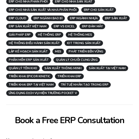
ERP CHO NHÀ PHÂN PHỐI
ERP CHO NHÀ SẢN XUẤT
ERP CHO NHÀ SẢN XUẤT VÀ NHÀ PHÂN PHỐI
ERP CHO SẢN XUẤT
ERP CLOUD
ERP NGÀNH BAO BÌ
ERP NGÀNH NHỰA
ERP SẢN XUẤT
ERP SẢN XUẤT VIỆT NAM
ERP VS EXCEL
ERP ĐÁM MÂY
GIẢI PHÁP ERP
HỆ THỐNG ERP
HỆ THỐNG MES
HỆ THỐNG ĐIỀU HÀNH SẢN XUẤT
IOT TRONG SẢN XUẤT
LẬP KẾ HOẠCH SẢN XUẤT
MES
PHÁT TRIỂN BỀN VỮNG
PHẦN MỀM ERP SẢN XUẤT
QUẢN LÝ CHUỖI CUNG ỨNG
QUẢN LÝ TỒN KHO
SẢN XUẤT THÔNG MINH
SẢN XUẤT TẠI VIỆT NAM
TRIỂN KHAI EPICOR KINETIC
TRIỂN KHAI ERP
TRIỂN KHAI ERP TẠI VIỆT NAM
TRÍ TUỆ NHÂN TẠO TRONG ERP
ỨNG DỤNG DỊCH VỤ HIỆN TRƯỜNG POCKET V
Book a Free ERP Consultation