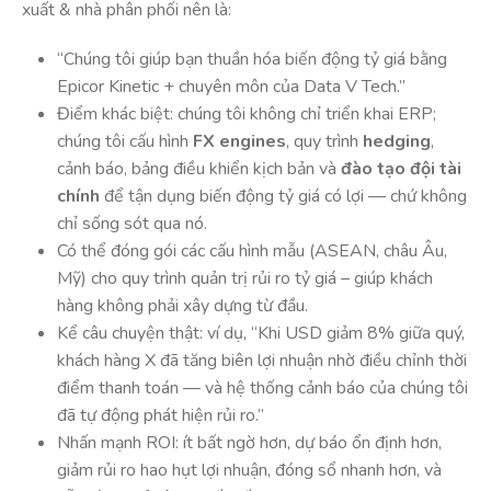
xuất & nhà phân phối nên là:
“Chúng tôi giúp bạn thuần hóa biến động tỷ giá bằng
Epicor Kinetic + chuyên môn của Data V Tech.”
Điểm khác biệt: chúng tôi không chỉ triển khai ERP;
chúng tôi cấu hình
FX engines
, quy trình
hedging
,
cảnh báo, bảng điều khiển kịch bản và
đào tạo đội tài
chính
để tận dụng biến động tỷ giá có lợi — chứ không
chỉ sống sót qua nó.
Có thể đóng gói các cấu hình mẫu (ASEAN, châu Âu,
Mỹ) cho quy trình quản trị rủi ro tỷ giá – giúp khách
hàng không phải xây dựng từ đầu.
Kể câu chuyện thật: ví dụ, “Khi USD giảm 8% giữa quý,
khách hàng X đã tăng biên lợi nhuận nhờ điều chỉnh thời
điểm thanh toán — và hệ thống cảnh báo của chúng tôi
đã tự động phát hiện rủi ro.”
Nhấn mạnh ROI: ít bất ngờ hơn, dự báo ổn định hơn,
giảm rủi ro hao hụt lợi nhuận, đóng sổ nhanh hơn, và