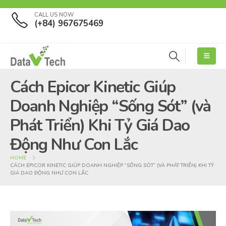
CALL US NOW
(+84) 967675469
Cách Epicor Kinetic Giúp
Doanh Nghiệp “Sống Sót” (và
Phát Triển) Khi Tỷ Giá Dao
Động Như Con Lắc
HOME
CÁCH EPICOR KINETIC GIÚP DOANH NGHIỆP “SỐNG SÓT” (VÀ PHÁT TRIỂN) KHI TỶ
GIÁ DAO ĐỘNG NHƯ CON LẮC