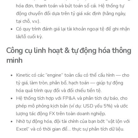
hóa đơn, thanh toán và bút toán sổ cái. Hệ thống tự
động chuyển đổi dựa trên tỷ giá xác định (hằng ngày,
tại chỗ, v.v.).
Có quy trình đánh giá lại tài khoản ngoại tệ để ghi nhận
lãi/lỗ cuối kỳ.
Công cụ linh hoạt & tự động hóa thông
minh
Kinetic có các “engine” toàn cầu có thể cấu hình — cho
tỷ giá, làm tròn, phân bổ, hạch toán — giúp tự động
hóa quá trình quy đổi và đối chiếu tiền tệ.
Hệ thống tích hợp với FP&A và phân tích dự báo, cho
phép mô phỏng kịch bản (ví dụ: USD yếu 5%) và ước
lượng tác động FX trên toàn doanh nghiệp.
Nhờ tự động hóa, đội tài chính của bạn bớt “vật lộn với
Excel” và có thời gian để… thực sự phân tích dữ liệu.