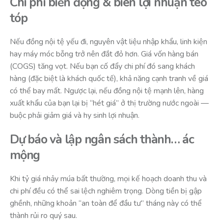
Chi phí biến động & biên lợi nhuận teo
tóp
Nếu đồng nội tệ yếu đi, nguyên vật liệu nhập khẩu, linh kiện
hay máy móc bỗng trở nên đắt đỏ hơn. Giá vốn hàng bán
(COGS) tăng vọt. Nếu bạn cố đẩy chi phí đó sang khách
hàng (đặc biệt là khách quốc tế), khả năng cạnh tranh về giá
có thể bay mất. Ngược lại, nếu đồng nội tệ mạnh lên, hàng
xuất khẩu của bạn lại bị “hét giá” ở thị trường nước ngoài —
buộc phải giảm giá và hy sinh lợi nhuận.
Dự báo và lập ngân sách thành… ác
mộng
Khi tỷ giá nhảy múa bất thường, mọi kế hoạch doanh thu và
chi phí đều có thể sai lệch nghiêm trọng. Dòng tiền bị gập
ghềnh, những khoản “an toàn để đầu tư” tháng này có thể
thành rủi ro quý sau.