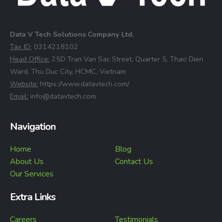
Data V Tech Solutions Company Ltd.
⁠Tax ID:
0314218102
⁠Head Office:
25D Tran Van Sac Street, Quarter 5, Thao Dien
Ward, Thu Duc City, HCMC, Vietnam
⁠Website:
https://www.datavtech.com/
⁠Email:
info@datavtech.com
Navigation
Home
Blog
About Us
Contact Us
Our Services
Extra Links
Careers
Testimonials