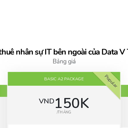
thuê nhân sự IT bên ngoài của Data V
Bảng giá
Popular
BASIC A2 PACKAGE
150K
VND
/THÁNG