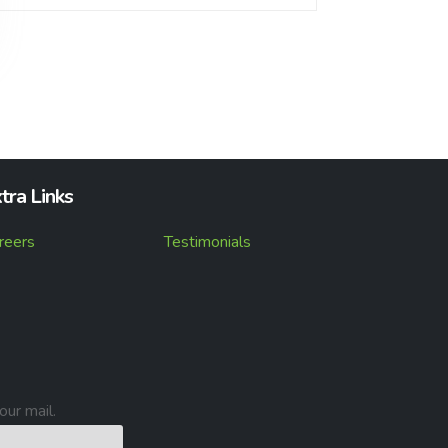
tra Links
reers
Testimonials
our mail.