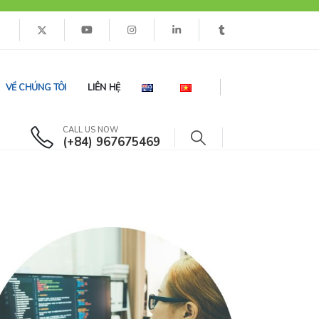
VỀ CHÚNG TÔI
LIÊN HỆ
CALL US NOW
(+84) 967675469