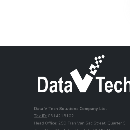
Data V Tech Solutions Company Ltd.
⁠Tax ID:
0314218102
⁠Head Office:
25D Tran Van Sac Street, Quarter 5,