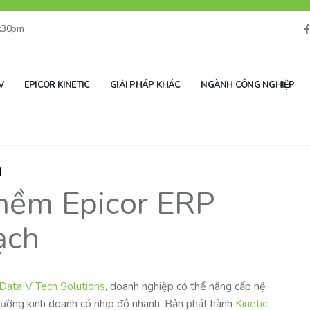
5:30pm
V
EPICOR KINETIC
GIẢI PHÁP KHÁC
NGÀNH CÔNG NGHIỆP
h
mềm Epicor ERP
ạch
Data V Tech Solutions
, doanh nghiệp có thể nâng cấp hệ
trường kinh doanh có nhịp độ nhanh. Bản phát hành
Kinetic