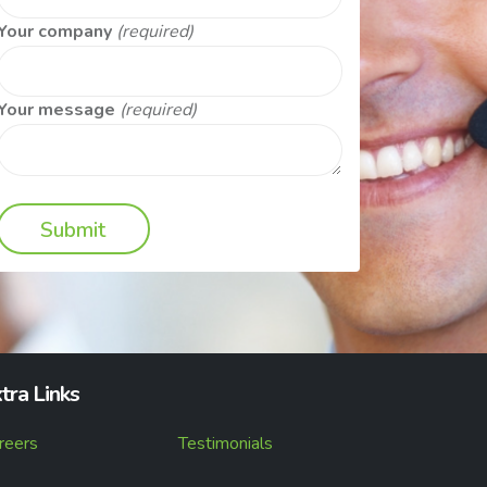
Your company
(required)
Your message
(required)
tra Links
reers
Testimonials