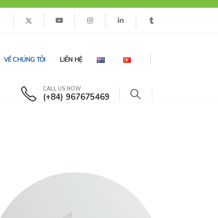
VỀ CHÚNG TÔI
LIÊN HỆ
CALL US NOW
(+84) 967675469